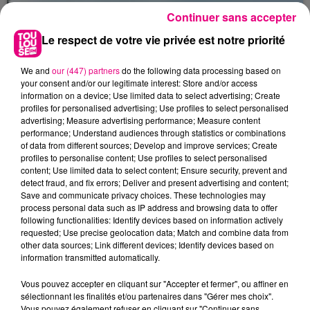
Continuer sans accepter
Le respect de votre vie privée est notre priorité
We and
our (447) partners
do the following data processing based on
your consent and/or our legitimate interest: Store and/or access
information on a device; Use limited data to select advertising; Create
profiles for personalised advertising; Use profiles to select personalised
advertising; Measure advertising performance; Measure content
performance; Understand audiences through statistics or combinations
of data from different sources; Develop and improve services; Create
profiles to personalise content; Use profiles to select personalised
content; Use limited data to select content; Ensure security, prevent and
detect fraud, and fix errors; Deliver and present advertising and content;
Save and communicate privacy choices. These technologies may
process personal data such as IP address and browsing data to offer
22 juillet 2026
Toulouse : circulation perturbée dans le
following functionalities: Identify devices based on information actively
requested; Use precise geolocation data; Match and combine data from
secteur François Verdier...
other data sources; Link different devices; Identify devices based on
information transmitted automatically.
Vous pouvez accepter en cliquant sur "Accepter et fermer", ou affiner en
sélectionnant les finalités et/ou partenaires dans "Gérer mes choix".
Vous pouvez également refuser en cliquant sur "Continuer sans