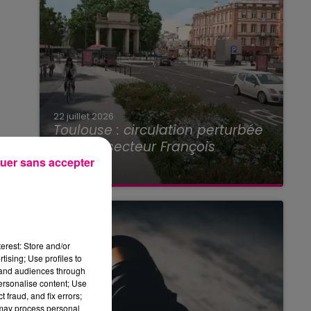
22 juillet 2026
Toulouse : circulation perturbée
dans le secteur François
Verdier...
uer sans accepter
erest: Store and/or
tising; Use profiles to
tand audiences through
personalise content; Use
 fraud, and fix errors;
 may process personal