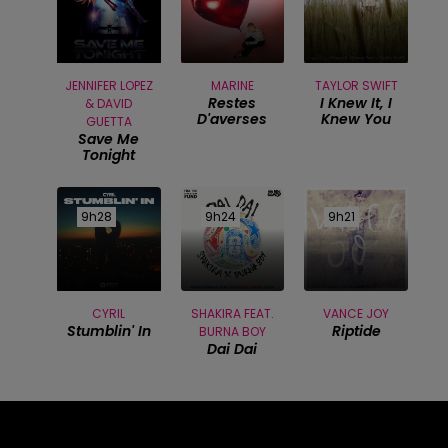
JENNIFER LOPEZ
MARINE
TAYLOR SWIFT
Restes
I Knew It, I
& DAVID
D'averses
Knew You
GUETTA
Save Me
Tonight
9h28
9h28
9h24
9h24
9h21
9h21
CYRIL
SHAKIRA FEAT.
VANCE JOY
Stumblin' In
Riptide
BURNA BOY
Dai Dai