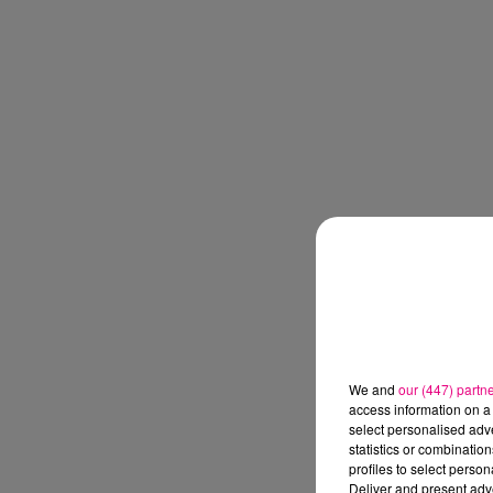
We and
our (447) partn
access information on a 
select personalised ad
statistics or combinatio
profiles to select person
Deliver and present adv