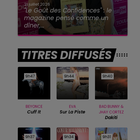
21 juillet 2026
"Le Goût des Confidences" : le
magazine pensé comme un
dîner,...
TITRES DIFFUSÉS
9h47
9h47
9h44
9h44
9h40
9h40
BEYONCE
EVA
BAD BUNNY &
Cuff It
Sur La Piste
JHAY CORTEZ
Dakiti
9h37
9h37
9h34
9h34
9h31
9h31