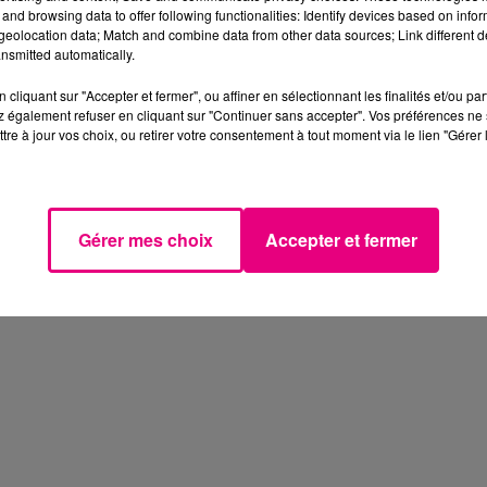
and browsing data to offer following functionalities: Identify devices based on infor
eolocation data; Match and combine data from other data sources; Link different de
nsmitted automatically.
cliquant sur "Accepter et fermer", ou affiner en sélectionnant les finalités et/ou pa
 également refuser en cliquant sur "Continuer sans accepter". Vos préférences ne 
tre à jour vos choix, ou retirer votre consentement à tout moment via le lien "Gérer 
Gérer mes choix
Accepter et fermer