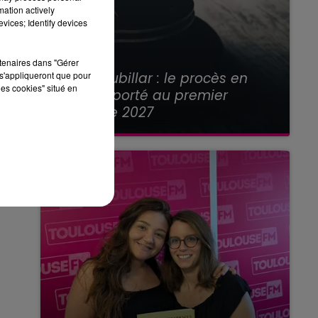
mation actively
vices; Identify devices
rtenaires dans "Gérer
21 juillet 2026
Affaire Jubillar : le procès en
s'appliqueront que pour
les cookies" situé en
appel reporté au premier
semestre 2027