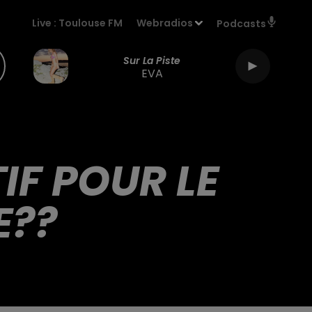
Live :
Toulouse FM
Webradios
Podcasts
Sur La Piste
EVA
IF POUR LE
E??