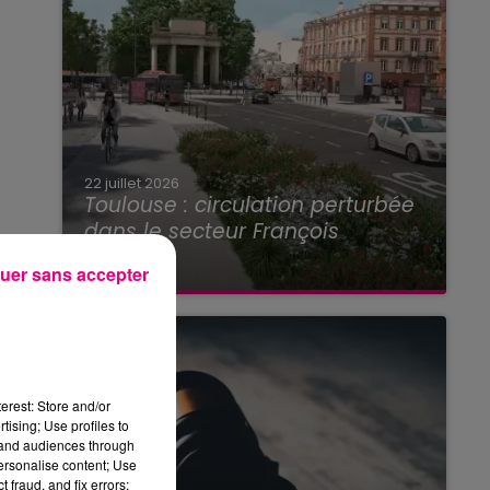
22 juillet 2026
Toulouse : circulation perturbée
dans le secteur François
Verdier...
uer sans accepter
erest: Store and/or
tising; Use profiles to
tand audiences through
personalise content; Use
 fraud, and fix errors;