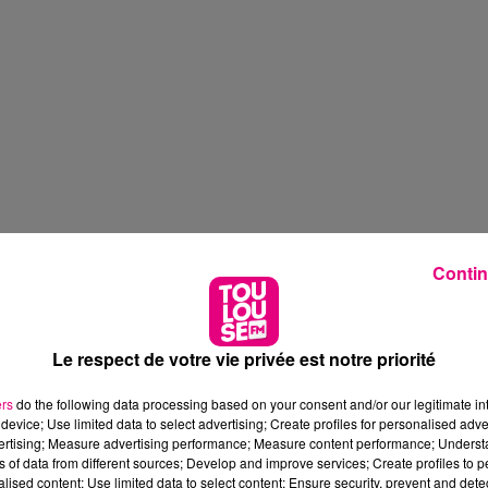
Contin
Le respect de votre vie privée est notre priorité
ers
do the following data processing based on your consent and/or our legitimate int
device; Use limited data to select advertising; Create profiles for personalised adver
vertising; Measure advertising performance; Measure content performance; Unders
ns of data from different sources; Develop and improve services; Create profiles to 
alised content; Use limited data to select content; Ensure security, prevent and detect