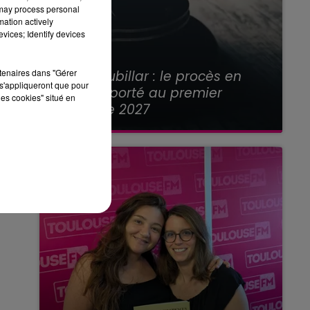
 may process personal
mation actively
vices; Identify devices
21 juillet 2026
rtenaires dans "Gérer
Affaire Jubillar : le procès en
s'appliqueront que pour
appel reporté au premier
les cookies" situé en
semestre 2027