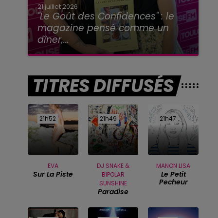
21 juillet 2026
"Le Goût des Confidences" : le
magazine pensé comme un
dîner,...
TITRES DIFFUSÉS
21h52
21h52
21h49
21h49
21h47
21h47
EVA
DJ SNAKE &
MANON LISA
Sur La Piste
Le Petit
BIPOLAR
Pecheur
SUNSHINE
Paradise