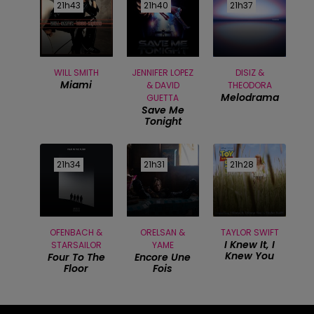
21h43
21h43
21h40
21h40
21h37
21h37
WILL SMITH
JENNIFER LOPEZ
DISIZ &
Miami
& DAVID
THEODORA
Melodrama
GUETTA
Save Me
Tonight
21h34
21h34
21h31
21h31
21h28
21h28
OFENBACH &
ORELSAN &
TAYLOR SWIFT
I Knew It, I
STARSAILOR
YAME
Knew You
Four To The
Encore Une
Floor
Fois