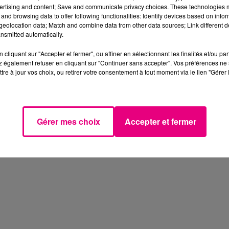
ertising and content; Save and communicate privacy choices. These technologies
and browsing data to offer following functionalities: Identify devices based on infor
eolocation data; Match and combine data from other data sources; Link different de
nsmitted automatically.
cliquant sur "Accepter et fermer", ou affiner en sélectionnant les finalités et/ou pa
 également refuser en cliquant sur "Continuer sans accepter". Vos préférences ne 
tre à jour vos choix, ou retirer votre consentement à tout moment via le lien "Gérer 
Gérer mes choix
Accepter et fermer