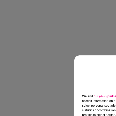
We and
our (447) partn
access information on a 
select personalised ad
statistics or combinatio
profiles to select person