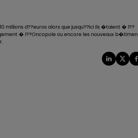
 millions d??euros alors que jusqu??ici ils �taient � l??
gement � l??Oncopole ou encore les nouveaux b�timen
r.