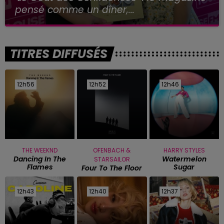
pensé comme un dîner,...
TITRES DIFFUSÉS
12h56
12h56
12h52
12h52
12h46
12h46
THE WEEKND
OFENBACH &
HARRY STYLES
Dancing In The
Watermelon
STARSAILOR
Flames
Sugar
Four To The Floor
12h43
12h43
12h40
12h40
12h37
12h37