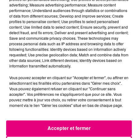
22 juillet 2026
advertising; Measure advertising performance; Measure content
Toulouse : circulation perturbée dans le
performance; Understand audiences through statistics or combinations
secteur François Verdier...
of data from different sources; Develop and improve services; Create
profiles to personalise content; Use profiles to select personalised
content; Use limited data to select content; Ensure security, prevent and
detect fraud, and fix errors; Deliver and present advertising and content;
Save and communicate privacy choices. These technologies may
process personal data such as IP address and browsing data to offer
following functionalities: Identify devices based on information actively
requested; Use precise geolocation data; Match and combine data from
other data sources; Link different devices; Identify devices based on
information transmitted automatically.
Vous pouvez accepter en cliquant sur "Accepter et fermer", ou affiner en
sélectionnant les finalités et/ou partenaires dans "Gérer mes choix".
Vous pouvez également refuser en cliquant sur "Continuer sans
accepter". Vos préférences ne s'appliqueront que pour ce site. Vous
pouvez mettre à jour vos choix, ou retirer votre consentement à tout
moment via le lien "Gérer les cookies" situé en bas de chaque page.
Accepter et fermer
21 juillet 2026