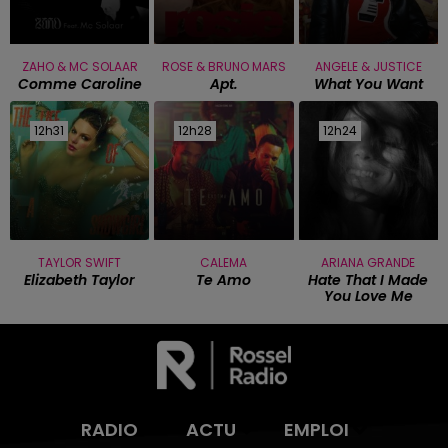
ZAHO & MC SOLAAR
ROSE & BRUNO MARS
ANGELE & JUSTICE
Comme Caroline
Apt.
What You Want
12h31
12h31
12h28
12h28
12h24
12h24
TAYLOR SWIFT
CALEMA
ARIANA GRANDE
Elizabeth Taylor
Te Amo
Hate That I Made
You Love Me
RADIO
ACTU
EMPLOI