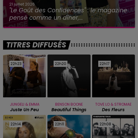
21 juillet 2026
"Le Goût des Confidences" : le magazine
pensé comme un dîner,...
TITRES DIFFUSÉS
22h23
22h23
22h20
22h20
22h17
22h17
JUNGELI & EMMA
BENSON BOONE
TOVE LO & STROMAE
Juste Un Peu
Beautiful Things
Des Fleurs
22h14
22h14
22h11
22h11
22h08
22h08