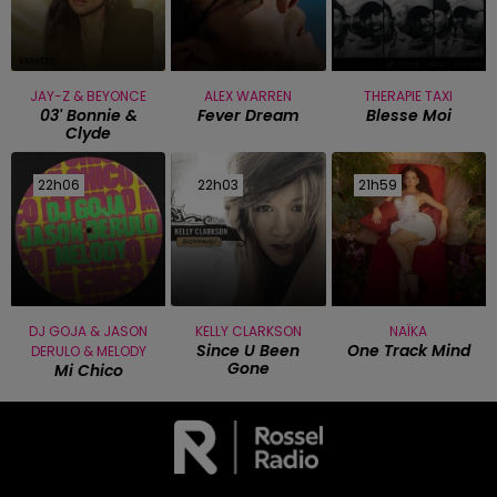
JAY-Z & BEYONCE
ALEX WARREN
THERAPIE TAXI
03' Bonnie &
Fever Dream
Blesse Moi
Clyde
22h06
22h06
22h03
22h03
21h59
21h59
DJ GOJA & JASON
KELLY CLARKSON
NAÏKA
Since U Been
One Track Mind
DERULO & MELODY
Gone
Mi Chico