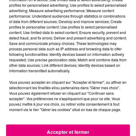
profiles for personalised advertising; Use profiles to select personalised
advertising; Measure advertising performance; Measure content
22 juillet 2026
performance; Understand audiences through statistics or combinations
Toulouse : circulation perturbée dans le
of data from different sources; Develop and improve services; Create
secteur François Verdier...
profiles to personalise content; Use profiles to select personalised
content; Use limited data to select content; Ensure security, prevent and
detect fraud, and fix errors; Deliver and present advertising and content;
Save and communicate privacy choices. These technologies may
process personal data such as IP address and browsing data to offer
following functionalities: Identify devices based on information actively
requested; Use precise geolocation data; Match and combine data from
other data sources; Link different devices; Identify devices based on
information transmitted automatically.
Vous pouvez accepter en cliquant sur "Accepter et fermer", ou affiner en
sélectionnant les finalités et/ou partenaires dans "Gérer mes choix".
Vous pouvez également refuser en cliquant sur "Continuer sans
accepter". Vos préférences ne s'appliqueront que pour ce site. Vous
pouvez mettre à jour vos choix, ou retirer votre consentement à tout
moment via le lien "Gérer les cookies" situé en bas de chaque page.
Accepter et fermer