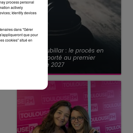
 may process personal
mation actively
vices; Identify devices
rtenaires dans "Gérer
s'appliqueront que pour
les cookies" situé en
21 juillet 2026
Affaire Jubillar : le procès en
appel reporté au premier
semestre 2027