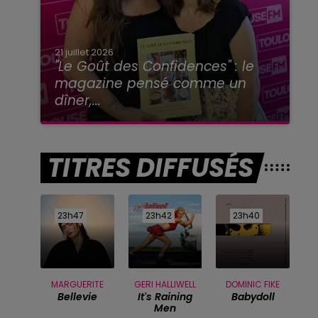
21 juillet 2026
"Le Goût des Confidences" : le
magazine pensé comme un
dîner,...
TITRES DIFFUSÉS
23h47
23h47
23h42
23h42
23h40
23h40
MARGUERITE
GERI HALLIWELL
DOMINIC FIKE
Bellevie
It's Raining
Babydoll
Men