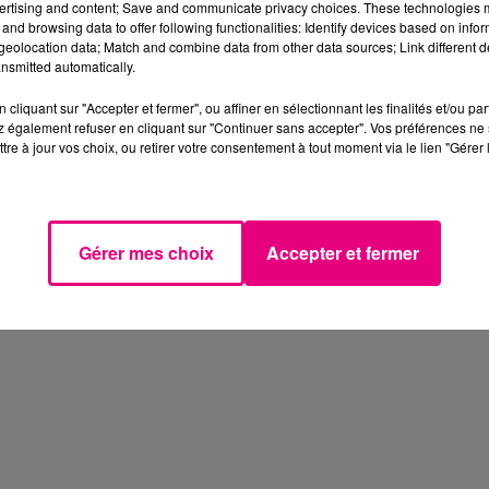
ertising and content; Save and communicate privacy choices. These technologies
and browsing data to offer following functionalities: Identify devices based on infor
eolocation data; Match and combine data from other data sources; Link different de
nsmitted automatically.
cliquant sur "Accepter et fermer", ou affiner en sélectionnant les finalités et/ou pa
 également refuser en cliquant sur "Continuer sans accepter". Vos préférences ne 
tre à jour vos choix, ou retirer votre consentement à tout moment via le lien "Gérer 
Gérer mes choix
Accepter et fermer