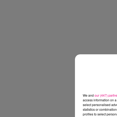
We and
our (447) partn
access information on a 
select personalised ad
statistics or combinatio
profiles to select person