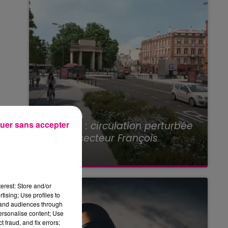
22 juillet 2026
uer sans accepter
Toulouse : circulation perturbée
dans le secteur François
Verdier...
erest: Store and/or
tising; Use profiles to
tand audiences through
personalise content; Use
 fraud, and fix errors;