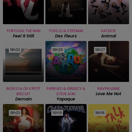
PORTUGAL THE MAN
TOVE LO & STROMAE
KATSEYE
Feel It Still
Des Fleurs
Animal
18h32
18h32
18h29
18h29
18h27
18h27
BIGFLO & OLI X PETIT
FARRUKO & GREEICY &
RAVYN LENAE
Love Me Not
BISCUIT
STEVE AOKI
Demain
Yapaque
18h23
18h23
18h19
18h19
18h16
18h16