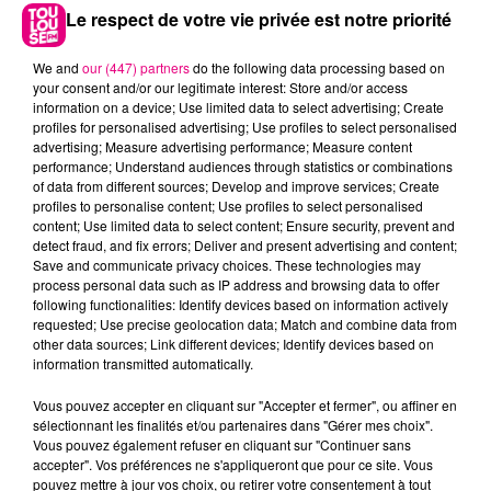
Le respect de votre vie privée est notre priorité
We and
our (447) partners
do the following data processing based on
your consent and/or our legitimate interest: Store and/or access
information on a device; Use limited data to select advertising; Create
profiles for personalised advertising; Use profiles to select personalised
advertising; Measure advertising performance; Measure content
performance; Understand audiences through statistics or combinations
of data from different sources; Develop and improve services; Create
profiles to personalise content; Use profiles to select personalised
content; Use limited data to select content; Ensure security, prevent and
detect fraud, and fix errors; Deliver and present advertising and content;
Save and communicate privacy choices. These technologies may
22 juillet 2026
process personal data such as IP address and browsing data to offer
Toulouse : circulation perturbée dans le
following functionalities: Identify devices based on information actively
requested; Use precise geolocation data; Match and combine data from
secteur François Verdier...
other data sources; Link different devices; Identify devices based on
information transmitted automatically.
Vous pouvez accepter en cliquant sur "Accepter et fermer", ou affiner en
sélectionnant les finalités et/ou partenaires dans "Gérer mes choix".
Vous pouvez également refuser en cliquant sur "Continuer sans
accepter". Vos préférences ne s'appliqueront que pour ce site. Vous
pouvez mettre à jour vos choix, ou retirer votre consentement à tout