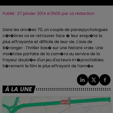
Publié : 27 janvier 2014 à 0h00 par La rédaction
Dans les ann�es 70, un couple de paraspychologues
c�l�bres va se retrouver face � leur enqu�te la
plus effrayante et difficile de leur vie. L'avis de
B�ranger : Thriller bas� sur une histoire vraie. Une
ma�trise parfaite de la cam�ra au service de la
frayeur doubl�e d'un jeu d'acteurs irr�prochables.
S�rement le film le plus effrayant de l'ann�e.
À LA UNE