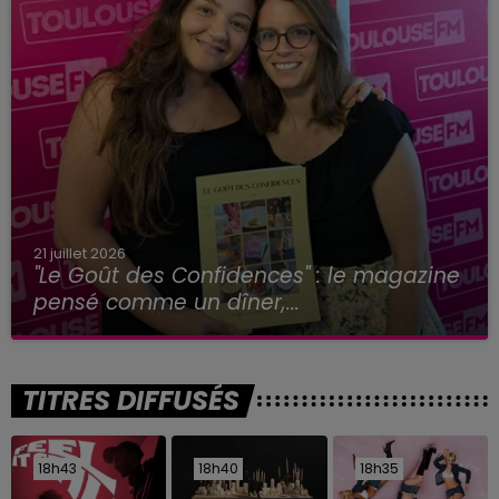
21 juillet 2026
"Le Goût des Confidences" : le magazine
pensé comme un dîner,...
TITRES DIFFUSÉS
18h43
18h43
18h40
18h40
18h35
18h35