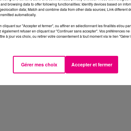
and browsing data to offer following functionalities: Identify devices based on infor
eolocation data; Match and combine data from other data sources; Link different de
nsmitted automatically.
cliquant sur "Accepter et fermer", ou affiner en sélectionnant les finalités et/ou pa
 également refuser en cliquant sur "Continuer sans accepter". Vos préférences ne 
tre à jour vos choix, ou retirer votre consentement à tout moment via le lien "Gérer 
Gérer mes choix
Accepter et fermer