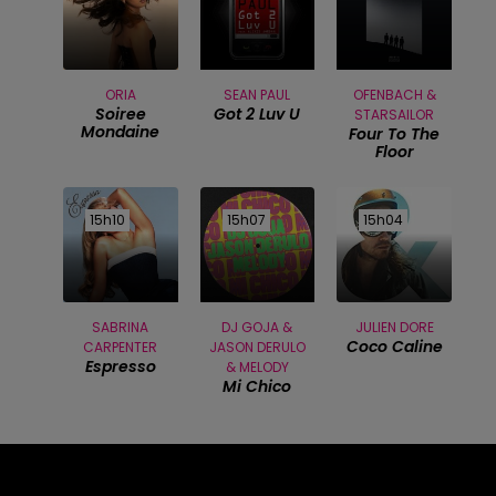
ORIA
SEAN PAUL
OFENBACH &
Soiree
Got 2 Luv U
STARSAILOR
Mondaine
Four To The
Floor
15h10
15h10
15h07
15h07
15h04
15h04
SABRINA
DJ GOJA &
JULIEN DORE
Coco Caline
CARPENTER
JASON DERULO
Espresso
& MELODY
Mi Chico