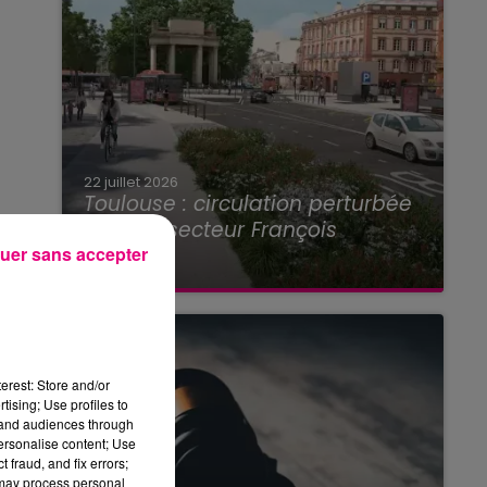
22 juillet 2026
Toulouse : circulation perturbée
dans le secteur François
Verdier...
uer sans accepter
erest: Store and/or
tising; Use profiles to
tand audiences through
personalise content; Use
 fraud, and fix errors;
 may process personal