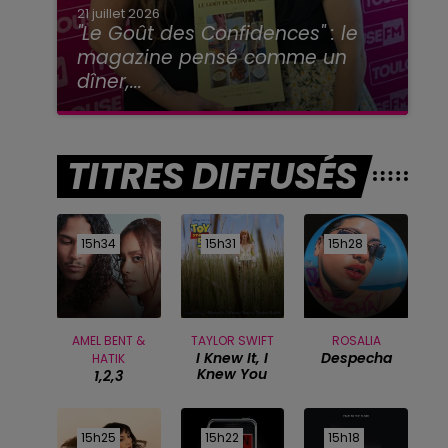
21 juillet 2026
"Le Goût des Confidences" : le
magazine pensé comme un
dîner,...
TITRES DIFFUSÉS
15h34
15h34
15h31
15h31
15h28
15h28
AMEL BENT &
TAYLOR SWIFT
ROSALIA
I Knew It, I
Despecha
HATIK
Knew You
1,2,3
15h25
15h25
15h22
15h22
15h18
15h18