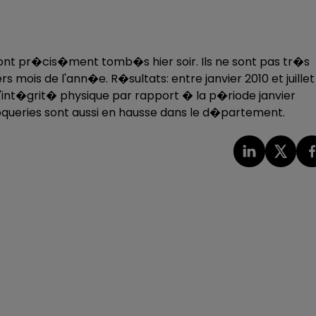
ont pr�cis�ment tomb�s hier soir. Ils ne sont pas tr�s
 mois de l'ann�e. R�sultats: entre janvier 2010 et juillet
� l'int�grit� physique par rapport � la p�riode janvier
croqueries sont aussi en hausse dans le d�partement.