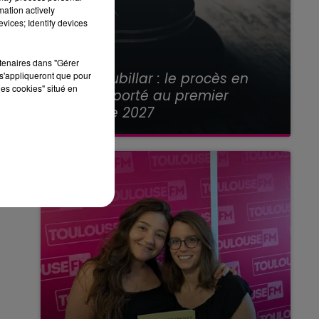
mation actively
vices; Identify devices
rtenaires dans "Gérer
21 juillet 2026
Affaire Jubillar : le procès en
s'appliqueront que pour
les cookies" situé en
appel reporté au premier
semestre 2027