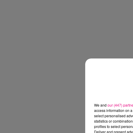
We and
our (447) partn
access information on a 
select personalised ad
statistics or combinatio
profiles to select person
Deliver and present adv