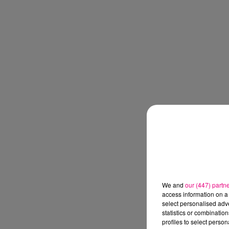
We and
our (447) partn
access information on a 
select personalised ad
statistics or combinatio
profiles to select person