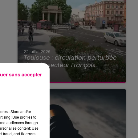
22 juillet 2026
Toulouse : circulation perturbée
dans le secteur François
Verdier...
uer sans accepter
erest: Store and/or
tising; Use profiles to
tand audiences through
personalise content; Use
 fraud, and fix errors;