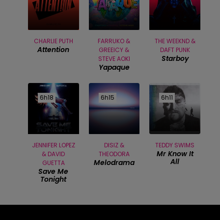
CHARLIE PUTH
FARRUKO &
THE WEEKND &
Attention
GREEICY &
DAFT PUNK
Starboy
STEVE AOKI
Yapaque
6h18
6h18
6h15
6h15
6h11
6h11
JENNIFER LOPEZ
DISIZ &
TEDDY SWIMS
Mr Know It
& DAVID
THEODORA
All
Melodrama
GUETTA
Save Me
Tonight