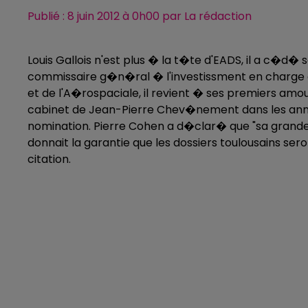
Publié : 8 juin 2012 à 0h00 par La rédaction
Louis Gallois n'est plus � la t�te d'EADS, il a c�d� 
commissaire g�n�ral � l'investissment en charge 
et de l'A�rospaciale, il revient � ses premiers amour
cabinet de Jean-Pierre Chev�nement dans les ann�e
nomination. Pierre Cohen a d�clar� que "sa grand
donnait la garantie que les dossiers toulousains se
citation.