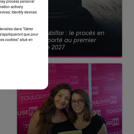
 may process personal
mation actively
vices; Identify devices
21 juillet 2026
rtenaires dans "Gérer
Affaire Jubillar : le procès en
s'appliqueront que pour
appel reporté au premier
les cookies" situé en
semestre 2027