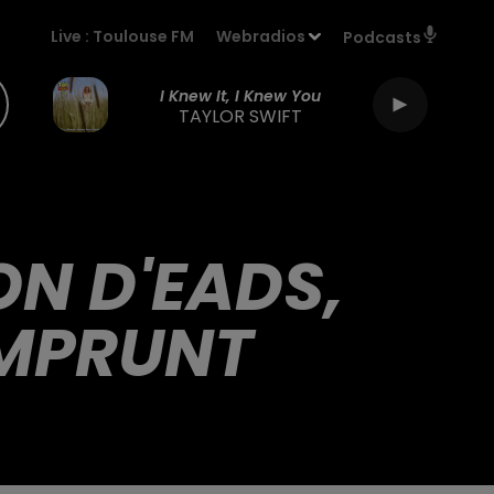
Live :
Toulouse FM
Webradios
Podcasts
I Knew It, I Knew You
TAYLOR SWIFT
ON D'EADS,
EMPRUNT