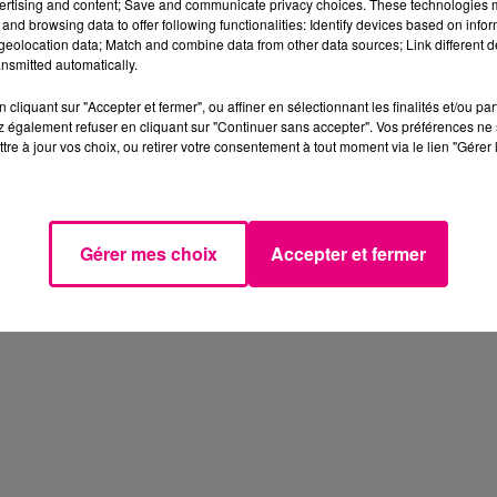
ertising and content; Save and communicate privacy choices. These technologies
and browsing data to offer following functionalities: Identify devices based on infor
eolocation data; Match and combine data from other data sources; Link different de
nsmitted automatically.
cliquant sur "Accepter et fermer", ou affiner en sélectionnant les finalités et/ou pa
 également refuser en cliquant sur "Continuer sans accepter". Vos préférences ne 
tre à jour vos choix, ou retirer votre consentement à tout moment via le lien "Gérer 
Gérer mes choix
Accepter et fermer