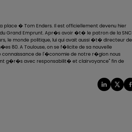
sa place � Tom Enders. Il est officiellement devenu hier
du Grand Emprunt. Apr�s avoir �t� le patron de la SNC
s, le monde politique, lui qui avait aussi �t� directeur de
s 80. A Toulouse, on se f�licite de sa nouvelle
e connaissance de l'�conomie de notre r�gion nous
ront g�r�s avec responsabilit� et clairvoyance" fin de