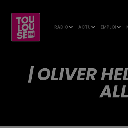
RADIO
ACTU
EMPLOI
| OLIVER H
AL