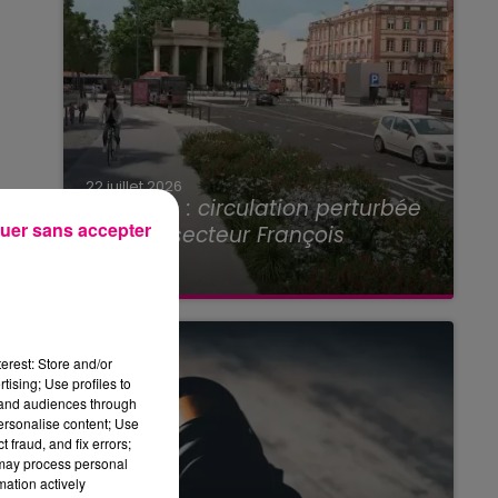
22 juillet 2026
Toulouse : circulation perturbée
uer sans accepter
dans le secteur François
Verdier...
erest: Store and/or
tising; Use profiles to
tand audiences through
personalise content; Use
 fraud, and fix errors;
 may process personal
mation actively