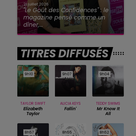
21 juillet 2026
"Le Goût des Confidences" : le
magazine pensé comme un
dîner,...
TITRES DIFFUSÉS
9h10
9h10
9h07
9h07
9h04
9h04
TAYLOR SWIFT
ALICIA KEYS
TEDDY SWIMS
Elizabeth
Fallin'
Mr Know It
Taylor
All
8h57
8h57
8h55
8h55
8h52
8h52