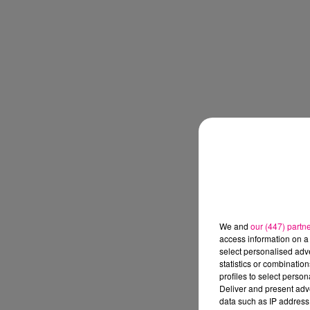
We and
our (447) partn
access information on a 
select personalised ad
statistics or combinatio
profiles to select person
Deliver and present adv
data such as IP address 