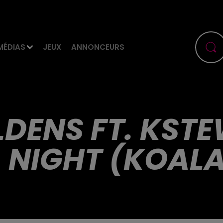
MÉDIAS
JEUX
ANNONCEURS
ELDENS FT. KSTE
L NIGHT (KOALA