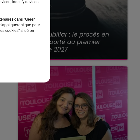
vices; Identify devices
rtenaires dans "Gérer
s'appliqueront que pour
21 juillet 2026
les cookies" situé en
Affaire Jubillar : le procès en
appel reporté au premier
semestre 2027