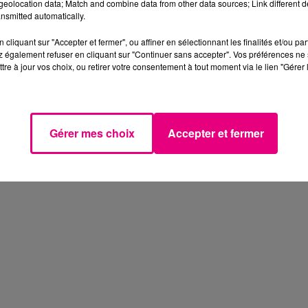
eolocation data; Match and combine data from other data sources; Link different de
nsmitted automatically.
cliquant sur "Accepter et fermer", ou affiner en sélectionnant les finalités et/ou pa
 également refuser en cliquant sur "Continuer sans accepter". Vos préférences ne 
tre à jour vos choix, ou retirer votre consentement à tout moment via le lien "Gérer 
Gérer mes choix
Accepter et fermer