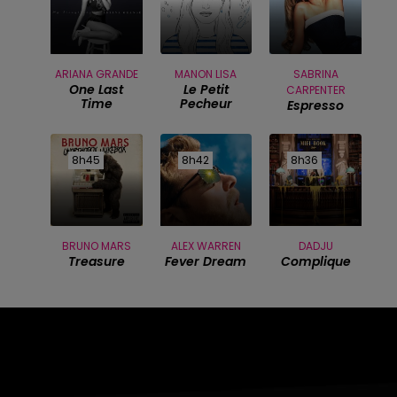
ARIANA GRANDE
MANON LISA
SABRINA
One Last
Le Petit
CARPENTER
Time
Pecheur
Espresso
8h45
8h45
8h42
8h42
8h36
8h36
BRUNO MARS
ALEX WARREN
DADJU
Treasure
Fever Dream
Complique