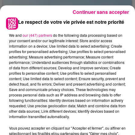
Continuer sans accepter
Le respect de votre vie privée est notre priorité
We and
our (447) partners
do the following data processing based on
your consent and/or our legitimate interest: Store and/or access
information on a device; Use limited data to select advertising; Create
profiles for personalised advertising; Use profiles to select personalised
advertising; Measure advertising performance; Measure content
performance; Understand audiences through statistics or combinations
of data from different sources; Develop and improve services; Create
profiles to personalise content; Use profiles to select personalised
content; Use limited data to select content; Ensure security, prevent and
detect fraud, and fix errors; Deliver and present advertising and content;
Save and communicate privacy choices. These technologies may
process personal data such as IP address and browsing data to offer
following functionalities: Identify devices based on information actively
22 juillet 2026
requested; Use precise geolocation data; Match and combine data from
Toulouse : circulation perturbée dans le
other data sources; Link different devices; Identify devices based on
information transmitted automatically.
secteur François Verdier...
Vous pouvez accepter en cliquant sur "Accepter et fermer", ou affiner en
sélectionnant les finalités et/ou partenaires dans "Gérer mes choix".