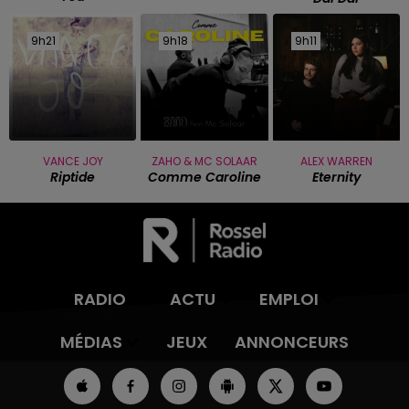
9h21
9h21
9h18
9h18
9h11
9h11
VANCE JOY
ZAHO & MC SOLAAR
ALEX WARREN
Riptide
Comme Caroline
Eternity
RADIO
ACTU
EMPLOI
MÉDIAS
JEUX
ANNONCEURS