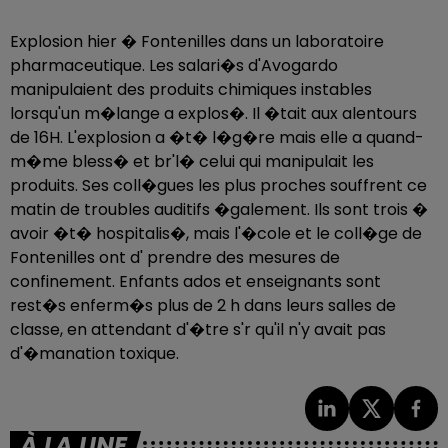
Explosion hier � Fontenilles dans un laboratoire
pharmaceutique. Les salari�s d'Avogardo
manipulaient des produits chimiques instables
lorsqu'un m�lange a explos�. Il �tait aux alentours
de 16H. L'explosion a �t� l�g�re mais elle a quand-
m�me bless� et br'l� celui qui manipulait les
produits. Ses coll�gues les plus proches souffrent ce
matin de troubles auditifs �galement. Ils sont trois �
avoir �t� hospitalis�, mais l'�cole et le coll�ge de
Fontenilles ont d' prendre des mesures de
confinement. Enfants ados et enseignants sont
rest�s enferm�s plus de 2 h dans leurs salles de
classe, en attendant d'�tre s'r qu'il n'y avait pas
d'�manation toxique.
À LA UNE