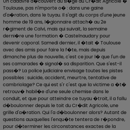
Un cadavre d�couvert au si�ge du Cr�dit Agricole �
Toulouse, pas n'importe o� : dans une gaine
d'a�ration, dans le tuyau. Il s'agit du corps d'une jeune
homme de 19 ans, l�gionnaire attach� au 2e
r�giment de Calvi, mais qui suivait, la semaine
derni�re une formation � Castelnaudary pour
devenir caporal. Samedi dernier, il �tait � Toulouse
avec des amis pour faire la f�te, mais depuis
dimanche plus de nouvelle, c'est ce jour l� que l'un de
ses camarades � signal� sa disparition. Que s'est-il
pass�? La police judiciaire envisage toutes les pistes
possibles : suicide, accident, meurtre, tentative de
cambriolage? Ce qui est s'r c'est que la victime a �t�
retrouv� habil�e d'une seule chemise dans le
conduit, et que pour atteindre ce tuyau �troit, il a fallu
d�boulonner depuis le toit du Cr�dit Agricole, une
grille d'a�ration. Qui l'a d�boulonner alors? Autant de
questions auxquelles l'enqu�te tentera de r�pondre,
pour d�terminer les circonstances exactes de la