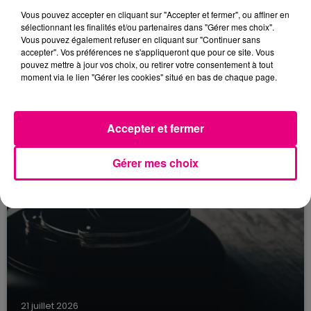
22 juillet 2026
Vous pouvez accepter en cliquant sur "Accepter et fermer", ou affiner en
Toulouse : circulation perturbée dans le
sélectionnant les finalités et/ou partenaires dans "Gérer mes choix".
secteur François Verdier...
Vous pouvez également refuser en cliquant sur "Continuer sans
accepter". Vos préférences ne s'appliqueront que pour ce site. Vous
pouvez mettre à jour vos choix, ou retirer votre consentement à tout
moment via le lien "Gérer les cookies" situé en bas de chaque page.
Accepter et fermer
Gérer mes choix
21 juillet 2026