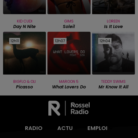
KID CUDI
GIMS
LOREEN
Day N Nite
Soleil
Is It Love
12h11
12h11
12h07
12h07
12h04
12h04
BIGFLO & OLI
MAROON 5
TEDDY SWIMS
Picasso
What Lovers Do
Mr Know It All
RADIO
ACTU
EMPLOI