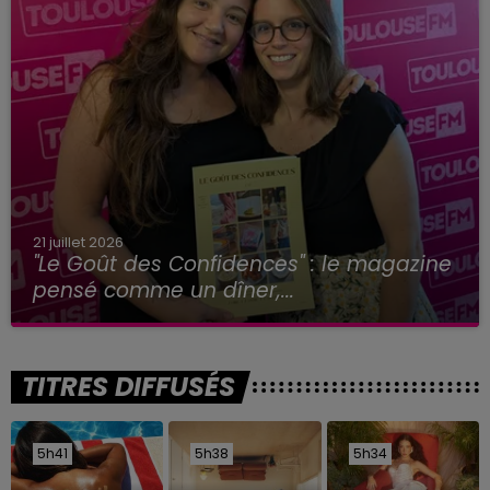
21 juillet 2026
"Le Goût des Confidences" : le magazine
pensé comme un dîner,...
TITRES DIFFUSÉS
5h41
5h41
5h38
5h38
5h34
5h34