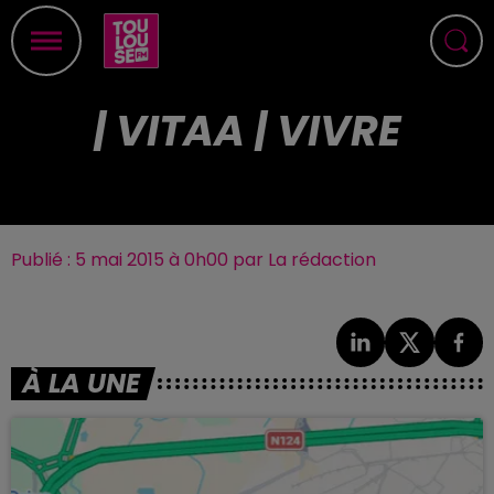
| VITAA | VIVRE
Publié : 5 mai 2015 à 0h00 par La rédaction
À LA UNE