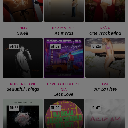
GIMS
HARRY STYLES
NAÏKA
Soleil
As It Was
One Track Mind
5h32
5h32
5h28
5h28
5h25
5h25
BENSON BOONE
DAVID GUETTA FEAT.
EVA
Beautiful Things
Sur La Piste
SIA
Let's Love
5h22
5h22
5h20
5h20
5h17
5h17