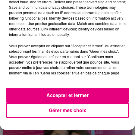
detect fraud, and fix errors; Deliver and present advertising and content;
Save and communicate privacy choices. These technologies may
process personal data such as IP address and browsing data to offer
following functionalities: Identify devices based on information actively
requested; Use precise geolocation data; Match and combine data from
other data sources; Link different devices; Identify devices based on
information transmitted automatically.
Vous pouvez accepter en cliquant sur "Accepter et fermer", ou affiner en
sélectionnant les finalités et/ou partenaires dans "Gérer mes choix".
Vous pouvez également refuser en cliquant sur "Continuer sans
accepter". Vos préférences ne s'appliqueront que pour ce site. Vous
pouvez mettre à jour vos choix, ou retirer votre consentement à tout
21 juillet 2026
moment via le lien "Gérer les cookies" situé en bas de chaque page.
Affaire Jubillar : le procès en appel
reporté au premier semestre 2027
Accepter et fermer
Gérer mes choix