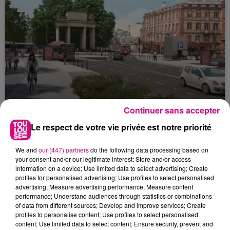
Continuer sans accepter
Le respect de votre vie privée est notre priorité
22 juillet 2026
Toulouse : circulation perturbée dans le
secteur François Verdier...
We and
our (447) partners
do the following data processing based on
your consent and/or our legitimate interest: Store and/or access
information on a device; Use limited data to select advertising; Create
profiles for personalised advertising; Use profiles to select personalised
advertising; Measure advertising performance; Measure content
performance; Understand audiences through statistics or combinations
of data from different sources; Develop and improve services; Create
profiles to personalise content; Use profiles to select personalised
content; Use limited data to select content; Ensure security, prevent and