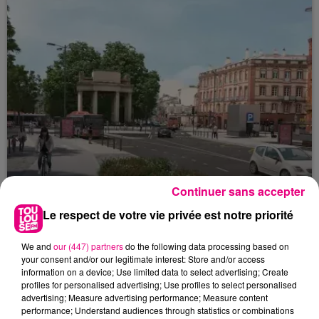
Continuer sans accepter
Le respect de votre vie privée est notre priorité
22 juillet 2026
Toulouse : circulation perturbée dans le
We and
our (447) partners
do the following data processing based on
your consent and/or our legitimate interest: Store and/or access
secteur François Verdier...
information on a device; Use limited data to select advertising; Create
profiles for personalised advertising; Use profiles to select personalised
advertising; Measure advertising performance; Measure content
performance; Understand audiences through statistics or combinations