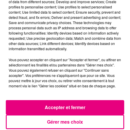
of data from different sources; Develop and improve services; Create
profiles to personalise content; Use profiles to select personalised
content; Use limited data to select content; Ensure security, prevent and
detect fraud, and fix errors; Deliver and present advertising and content;
Save and communicate privacy choices. These technologies may
process personal data such as IP address and browsing data to offer
following functionalities: Identify devices based on information actively
requested; Use precise geolocation data; Match and combine data from
other data sources; Link different devices; Identify devices based on
information transmitted automatically.
Vous pouvez accepter en cliquant sur "Accepter et fermer", ou affiner en
sélectionnant les finalités et/ou partenaires dans "Gérer mes choix".
Vous pouvez également refuser en cliquant sur "Continuer sans
accepter". Vos préférences ne s'appliqueront que pour ce site. Vous
pouvez mettre à jour vos choix, ou retirer votre consentement à tout
moment via le lien "Gérer les cookies" situé en bas de chaque page.
21 juillet 2026
Affaire Jubillar : le procès en appel
reporté au premier semestre 2027
Accepter et fermer
Gérer mes choix