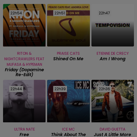
22h54
22h54
22h51
22h51
22h47
22h47
RITON &
PRAISE CATS
ETIENNE DE CRECY
Shined On Me
Am I Wrong
NIGHTCRAWLERS FEAT
MUFASA & HYPEMAN
Friday (dopamine
Re-Edit)
22h44
22h44
22h39
22h39
22h36
22h36
ULTRA NATE
ICE MC
DAVID GUETTA
Free
Think About The
Just A Little More