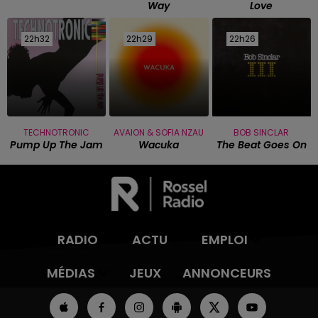
Way
Love
22h32
22h32
22h29
22h29
22h26
22h26
TECHNOTRONIC
AVAION & SOFIA NZAU
BOB SINCLAR
Pump Up The Jam
Wacuka
The Beat Goes On
RADIO
ACTU
EMPLOI
MÉDIAS
JEUX
ANNONCEURS