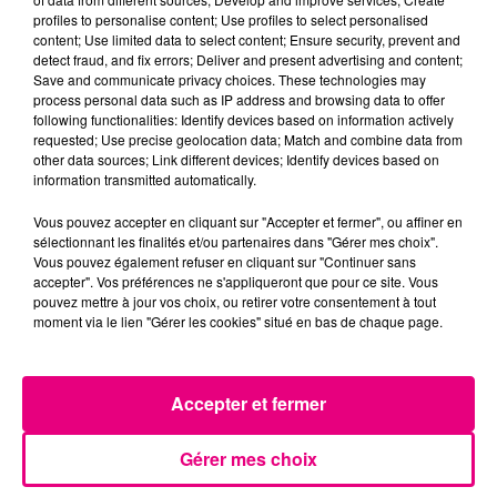
profiles to personalise content; Use profiles to select personalised
content; Use limited data to select content; Ensure security, prevent and
detect fraud, and fix errors; Deliver and present advertising and content;
Save and communicate privacy choices. These technologies may
process personal data such as IP address and browsing data to offer
following functionalities: Identify devices based on information actively
requested; Use precise geolocation data; Match and combine data from
other data sources; Link different devices; Identify devices based on
information transmitted automatically.
Vous pouvez accepter en cliquant sur "Accepter et fermer", ou affiner en
sélectionnant les finalités et/ou partenaires dans "Gérer mes choix".
Vous pouvez également refuser en cliquant sur "Continuer sans
accepter". Vos préférences ne s'appliqueront que pour ce site. Vous
pouvez mettre à jour vos choix, ou retirer votre consentement à tout
moment via le lien "Gérer les cookies" situé en bas de chaque page.
21 juillet 2026
Accepter et fermer
Affaire Jubillar : le procès en appel
reporté au premier semestre 2027
Gérer mes choix