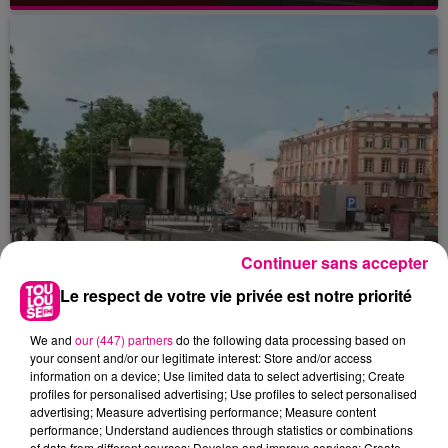
Continuer sans accepter
Le respect de votre vie privée est notre priorité
We and
our (447) partners
do the following data processing based on
your consent and/or our legitimate interest: Store and/or access
22 juillet 2026
information on a device; Use limited data to select advertising; Create
Toulouse : circulation perturbée dans le
profiles for personalised advertising; Use profiles to select personalised
secteur François Verdier...
advertising; Measure advertising performance; Measure content
performance; Understand audiences through statistics or combinations
of data from different sources; Develop and improve services; Create