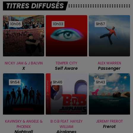
TITRES DIFFUSÉS
10h06
10h06
10h03
10h03
9h57
9h57
NICKY JAM & J BALVIN
TEMPER CITY
ALEX WARREN
X
Self Aware
Passenger
9h54
9h54
9h46
9h46
9h43
9h43
KAVINSKY & ANGELE &
B.O.B FEAT. HAYLEY
JEREMY FREROT
Frerot
PHOENIX
WILLIAM
Nightcall
Airplanes