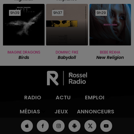
9h39
9h39
9h37
9h37
9h29
9h29
IMAGINE DRAGONS
DOMINIC FIKE
BEBE REXHA
Birds
Babydoll
New Religion
RADIO
ACTU
EMPLOI
MÉDIAS
JEUX
ANNONCEURS