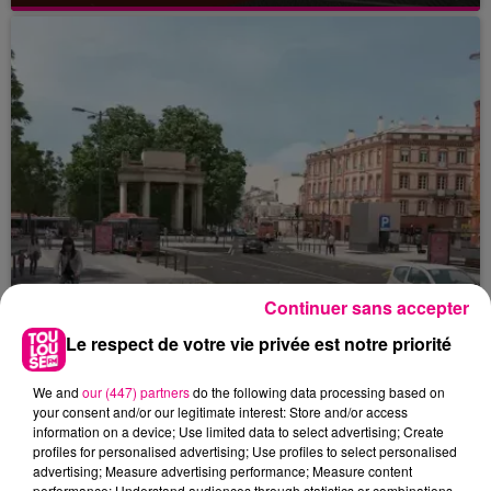
Continuer sans accepter
Le respect de votre vie privée est notre priorité
We and
our (447) partners
do the following data processing based on
22 juillet 2026
your consent and/or our legitimate interest: Store and/or access
Toulouse : circulation perturbée dans le
information on a device; Use limited data to select advertising; Create
secteur François Verdier...
profiles for personalised advertising; Use profiles to select personalised
advertising; Measure advertising performance; Measure content
performance; Understand audiences through statistics or combinations