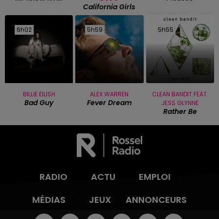
California Girls
6h02
6h02
5h59
5h59
5h55
5h55
BILLIE EILISH
ALEX WARREN
CLEAN BANDIT FEAT.
Bad Guy
Fever Dream
JESS GLYNNE
Rather Be
RADIO
ACTU
EMPLOI
MÉDIAS
JEUX
ANNONCEURS