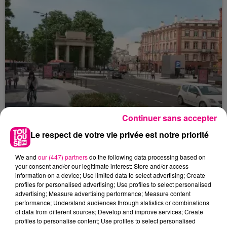
Continuer sans accepter
Le respect de votre vie privée est notre priorité
22 juillet 2026
Toulouse : circulation perturbée dans le
We and
our (447) partners
do the following data processing based on
your consent and/or our legitimate interest: Store and/or access
secteur François Verdier...
information on a device; Use limited data to select advertising; Create
profiles for personalised advertising; Use profiles to select personalised
advertising; Measure advertising performance; Measure content
performance; Understand audiences through statistics or combinations
of data from different sources; Develop and improve services; Create
profiles to personalise content; Use profiles to select personalised