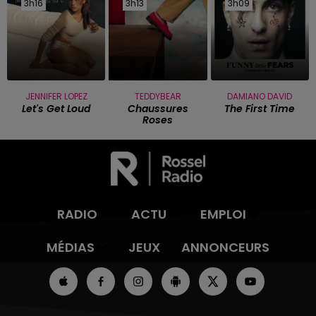
3h16
3h16
3h13
3h13
3h09
3h09
JENNIFER LOPEZ
TEDDYBEAR
DAMIANO DAVID
Let's Get Loud
Chaussures
The First Time
Roses
RADIO
ACTU
EMPLOI
MÉDIAS
JEUX
ANNONCEURS