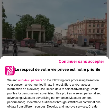
Continuer sans accepter
Le respect de votre vie privée est notre priorité
22 juillet 2026
We and
our (447) partners
do the following data processing based on
Toulouse : circulation perturbée dans le
your consent and/or our legitimate interest: Store and/or access
information on a device; Use limited data to select advertising; Create
secteur François Verdier...
profiles for personalised advertising; Use profiles to select personalised
advertising; Measure advertising performance; Measure content
performance; Understand audiences through statistics or combinations
of data from different sources; Develop and improve services; Create