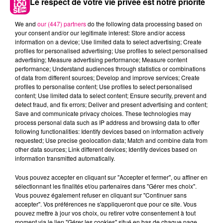
Le respect de votre vie privée est notre priorité
We and
our (447) partners
do the following data processing based on
your consent and/or our legitimate interest: Store and/or access
information on a device; Use limited data to select advertising; Create
profiles for personalised advertising; Use profiles to select personalised
advertising; Measure advertising performance; Measure content
performance; Understand audiences through statistics or combinations
of data from different sources; Develop and improve services; Create
profiles to personalise content; Use profiles to select personalised
content; Use limited data to select content; Ensure security, prevent and
detect fraud, and fix errors; Deliver and present advertising and content;
22 juillet 2026
Save and communicate privacy choices. These technologies may
Toulouse : circulation perturbée dans le
process personal data such as IP address and browsing data to offer
secteur François Verdier...
following functionalities: Identify devices based on information actively
requested; Use precise geolocation data; Match and combine data from
other data sources; Link different devices; Identify devices based on
information transmitted automatically.
Vous pouvez accepter en cliquant sur "Accepter et fermer", ou affiner en
sélectionnant les finalités et/ou partenaires dans "Gérer mes choix".
Vous pouvez également refuser en cliquant sur "Continuer sans
accepter". Vos préférences ne s'appliqueront que pour ce site. Vous
pouvez mettre à jour vos choix, ou retirer votre consentement à tout
moment via le lien "Gérer les cookies" situé en bas de chaque page.