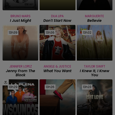
BRUNO MARS
DUA LIPA
MARGUERITE
I Just Might
Don't Start Now
Bellevie
13h39
13h39
13h36
13h36
13h32
13h32
JENNIFER LOPEZ
ANGELE & JUSTICE
TAYLOR SWIFT
Jenny From The
What You Want
I Knew It, I Knew
Block
You
13h29
13h29
13h26
13h26
13h23
13h23