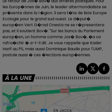
Le retour de Jos� Bov� aux affaires politiques. Pour
les Europ�nnes de Juin, le leader altermondialiste se
pr�sente dans la r�gion. Il sera t�te de liste Europe
Ecologie pour le grand sud ouest. Le d�put�
europ�en Vert G�rad Onesta ne se r�presentera
pas, et il soutient Bov�: "Sur les bancs du Parlement
europ�en, un homme comme Jos� Bov�, �a va
rafra�chir � a-t-il dit. Je vous rappelle que Kader
Harif au PS, mais aussi Dominique Baudis pour l'UMP,
postule aussi � ces �lections europ�ennes.
À LA UNE