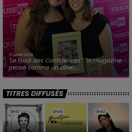
21 juillet 2026
"Le Goût des Confidences" : le magazine
pensé comme un dîner,...
TITRES DIFFUSÉS
13h47
13h47
13h44
13h44
13h42
13h42