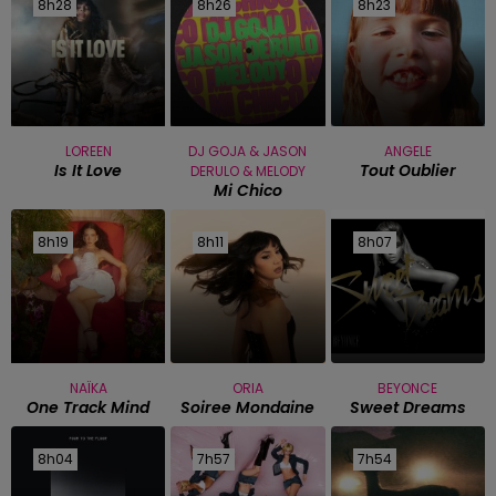
8h28
8h28
8h26
8h26
8h23
8h23
LOREEN
DJ GOJA & JASON
ANGELE
Is It Love
Tout Oublier
DERULO & MELODY
Mi Chico
8h19
8h19
8h11
8h11
8h07
8h07
NAÏKA
ORIA
BEYONCE
One Track Mind
Soiree Mondaine
Sweet Dreams
8h04
8h04
7h57
7h57
7h54
7h54