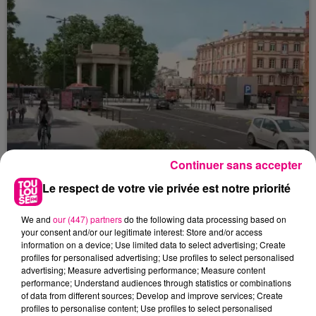
Continuer sans accepter
Le respect de votre vie privée est notre priorité
22 juillet 2026
Toulouse : circulation perturbée dans le
We and
our (447) partners
do the following data processing based on
secteur François Verdier...
your consent and/or our legitimate interest: Store and/or access
information on a device; Use limited data to select advertising; Create
profiles for personalised advertising; Use profiles to select personalised
advertising; Measure advertising performance; Measure content
performance; Understand audiences through statistics or combinations
of data from different sources; Develop and improve services; Create
profiles to personalise content; Use profiles to select personalised