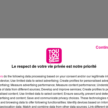
Contin
Le respect de votre vie privée est notre priorité
ers
do the following data processing based on your consent and/or our legitimate int
device; Use limited data to select advertising; Create profiles for personalised adver
vertising; Measure advertising performance; Measure content performance; Unders
ns of data from different sources; Develop and improve services; Create profiles to 
alised content; Use limited data to select content; Ensure security, prevent and detect
ertising and content; Save and communicate privacy choices. These technologies
and browsing data to offer following functionalities: Identify devices based on infor
eolocation data; Match and combine data from other data sources; Link different de