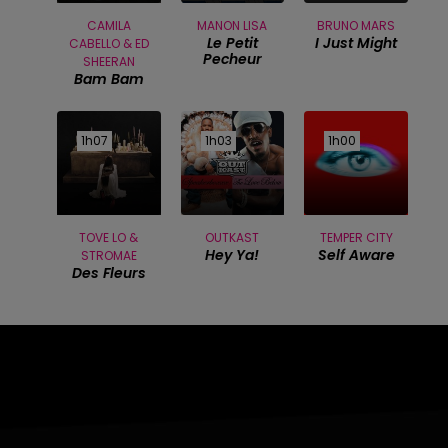
CAMILA
MANON LISA
BRUNO MARS
Le Petit
I Just Might
CABELLO & ED
Pecheur
SHEERAN
Bam Bam
1h07
1h07
1h03
1h03
1h00
1h00
TOVE LO &
OUTKAST
TEMPER CITY
Hey Ya!
Self Aware
STROMAE
Des Fleurs