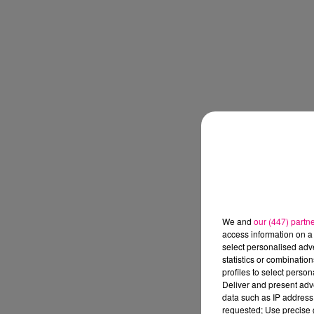
We and
our (447) partn
access information on a 
select personalised ad
statistics or combinatio
profiles to select person
Deliver and present adv
data such as IP address 
requested; Use precise g