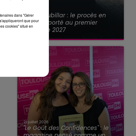
21 juillet 2026
Affaire Jubillar : le procès en
rtenaires dans "Gérer
s'appliqueront que pour
appel reporté au premier
les cookies" situé en
semestre 2027
21 juillet 2026
"Le Goût des Confidences" : le
magazine pensé comme un