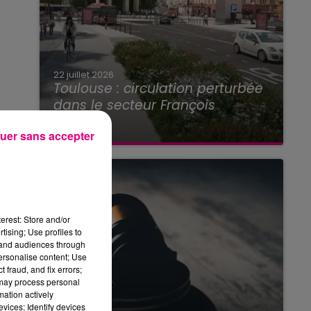
22 juillet 2026
Toulouse : circulation perturbée
dans le secteur François
Verdier...
uer sans accepter
erest: Store and/or
tising; Use profiles to
tand audiences through
personalise content; Use
 fraud, and fix errors;
 may process personal
mation actively
vices; Identify devices