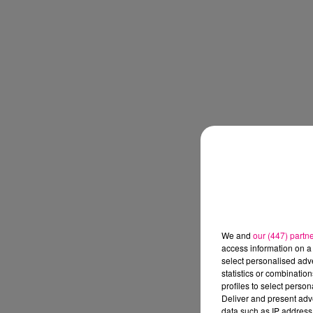
We and
our (447) partn
access information on a 
select personalised ad
statistics or combinatio
profiles to select person
Deliver and present adv
data such as IP address 