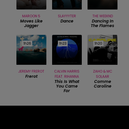
MAROON 5
SLAYYYTER
THE WEEKND
Moves Like
Dance
Dancing In
Jagger
The Flames
1h26
1h26
1h23
1h23
1h20
1h20
JEREMY FREROT
CALVIN HARRIS
ZAHO & MC
Frerot
FEAT. RIHANNA
SOLAAR
This Is What
Comme
You Came
Caroline
For