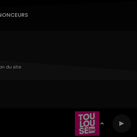
NONCEURS
an du site