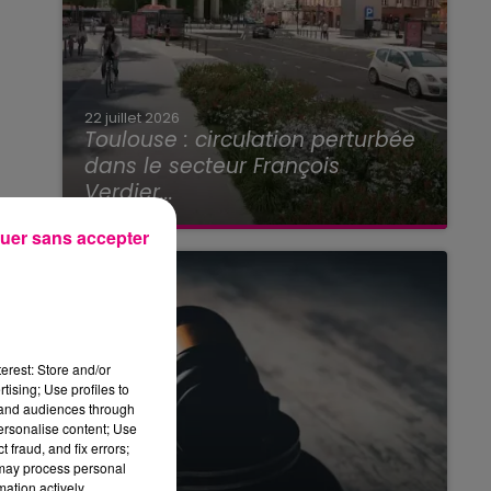
22 juillet 2026
Toulouse : circulation perturbée
dans le secteur François
Verdier...
uer sans accepter
erest: Store and/or
tising; Use profiles to
tand audiences through
personalise content; Use
 fraud, and fix errors;
 may process personal
mation actively