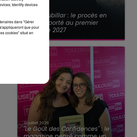
vices; Identify devices
21 juillet 2026
Affaire Jubillar : le procès en
appel reporté au premier
rtenaires dans "Gérer
s'appliqueront que pour
semestre 2027
les cookies" situé en
21 juillet 2026
"Le Goût des Confidences" : le
magazine pensé comme un