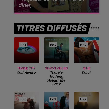
dîner,...
TITRES DIFFUSÉS
1h45
1h45
1h42
1h42
1h40
1h40
TEMPER CITY
SHAWN MENDES
GIMS
Self Aware
There's
Soleil
Nothing
Holdin' Me
Back
1h36
1h36
1h33
1h33
1h29
1h29