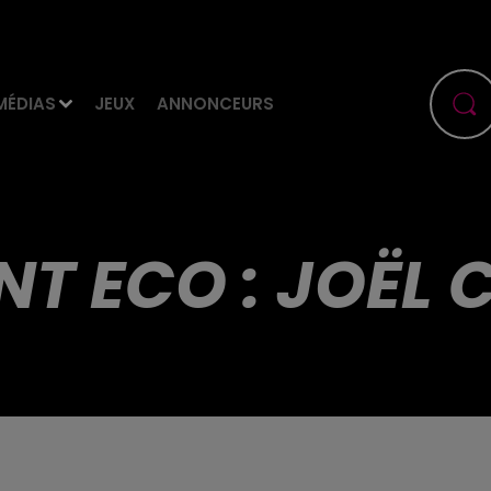
MÉDIAS
JEUX
ANNONCEURS
T ECO : JOËL 