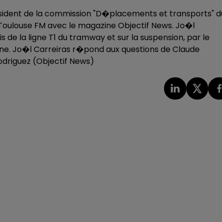
�sident de la commission "D�placements et transports" d
 Toulouse FM avec le magazine Objectif News. Jo�l
de la ligne T1 du tramway et sur la suspension, par le
onne. Jo�l Carreiras r�pond aux questions de Claude
driguez (Objectif News)