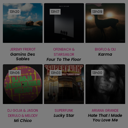
13h20
13h20
13h17
13h17
13h09
13h09
JEREMY FREROT
OFENBACH &
BIGFLO & OLI
Gamins Des
Karma
STARSAILOR
Sables
Four To The Floor
13h06
13h06
13h03
13h03
13h00
13h00
DJ GOJA & JASON
SUPERFUNK
ARIANA GRANDE
Lucky Star
Hate That I Made
DERULO & MELODY
You Love Me
Mi Chico