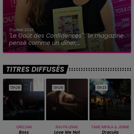
21 juillet 2026
"Le Goût des Confidences" : le magazine
pensé comme un dîner,...
TITRES DIFFUSÉS
13h28
13h28
13h26
13h26
13h23
13h23
ORELSAN
RAVYN LENAE
TAME IMPALA & JENNIE
Boss
Love Me Not
Dracula