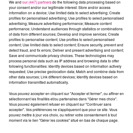
We and
our (447) partners
do the following data processing based on
your consent and/or our legitimate interest: Store and/or access
information on a device; Use limited data to select advertising; Create
profiles for personalised advertising; Use profiles to select personalised
advertising; Measure advertising performance; Measure content
performance; Understand audiences through statistics or combinations
of data from different sources; Develop and improve services; Create
22 juillet 2026
profiles to personalise content; Use profiles to select personalised
Toulouse : circulation perturbée dans le
content; Use limited data to select content; Ensure security, prevent and
secteur François Verdier...
detect fraud, and fix errors; Deliver and present advertising and content;
Save and communicate privacy choices. These technologies may
process personal data such as IP address and browsing data to offer
following functionalities: Identify devices based on information actively
requested; Use precise geolocation data; Match and combine data from
other data sources; Link different devices; Identify devices based on
information transmitted automatically.
Vous pouvez accepter en cliquant sur "Accepter et fermer", ou affiner en
sélectionnant les finalités et/ou partenaires dans "Gérer mes choix".
Vous pouvez également refuser en cliquant sur "Continuer sans
accepter". Vos préférences ne s'appliqueront que pour ce site. Vous
pouvez mettre à jour vos choix, ou retirer votre consentement à tout
moment via le lien "Gérer les cookies" situé en bas de chaque page.