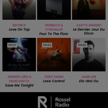
BEYONCE
OFENBACH &
JULIETTE ARMANET
Love On Top
Le Dernier Jour Du
STARSAILOR
Disco
Four To The Floor
10h37
10h37
10h32
10h32
10h30
10h30
JENNIFER LOPEZ &
TEDDY SWIMS
JULIEN LIEB
Lose Control
Dis-Moi Ou
DAVID GUETTA
Save Me Tonight