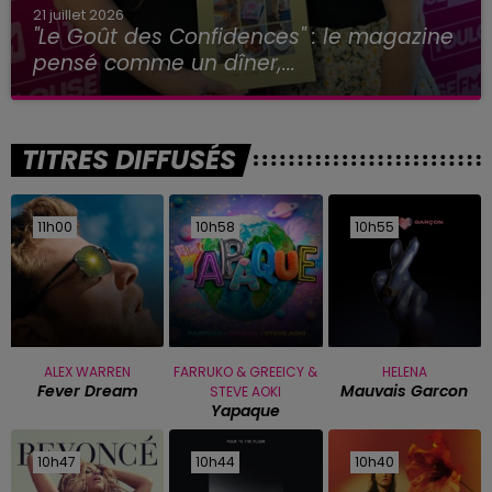
21 juillet 2026
"Le Goût des Confidences" : le magazine
pensé comme un dîner,...
TITRES DIFFUSÉS
11h00
11h00
10h58
10h58
10h55
10h55
ALEX WARREN
FARRUKO & GREEICY &
HELENA
Fever Dream
Mauvais Garcon
STEVE AOKI
Yapaque
10h47
10h47
10h44
10h44
10h40
10h40