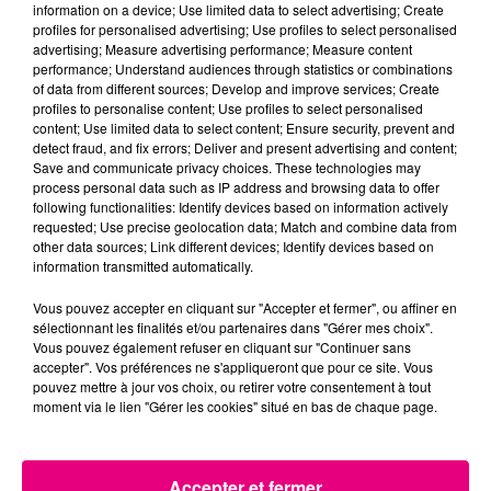
information on a device; Use limited data to select advertising; Create
profiles for personalised advertising; Use profiles to select personalised
22 juillet 2026
advertising; Measure advertising performance; Measure content
Toulouse : circulation perturbée dans le
performance; Understand audiences through statistics or combinations
of data from different sources; Develop and improve services; Create
secteur François Verdier...
profiles to personalise content; Use profiles to select personalised
content; Use limited data to select content; Ensure security, prevent and
detect fraud, and fix errors; Deliver and present advertising and content;
Save and communicate privacy choices. These technologies may
process personal data such as IP address and browsing data to offer
following functionalities: Identify devices based on information actively
requested; Use precise geolocation data; Match and combine data from
other data sources; Link different devices; Identify devices based on
information transmitted automatically.
Vous pouvez accepter en cliquant sur "Accepter et fermer", ou affiner en
sélectionnant les finalités et/ou partenaires dans "Gérer mes choix".
Vous pouvez également refuser en cliquant sur "Continuer sans
accepter". Vos préférences ne s'appliqueront que pour ce site. Vous
pouvez mettre à jour vos choix, ou retirer votre consentement à tout
moment via le lien "Gérer les cookies" situé en bas de chaque page.
Accepter et fermer