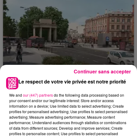
Continuer sans accepter
Le respect de votre vie privée est notre priorité
22 juillet 2026
Toulouse : circulation perturbée dans le
We and
our (447) partners
do the following data processing based on
secteur François Verdier...
your consent and/or our legitimate interest: Store and/or access
information on a device; Use limited data to select advertising; Create
profiles for personalised advertising; Use profiles to select personalised
advertising; Measure advertising performance; Measure content
performance; Understand audiences through statistics or combinations
of data from different sources; Develop and improve services; Create
profiles to personalise content; Use profiles to select personalised