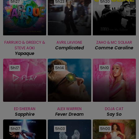
5h27
5h27
5h23
5h23
5h20
5h20
FARRUKO & GREEICY &
AVRIL LAVIGNE
ZAHO & MC SOLAAR
Complicated
Comme Caroline
STEVE AOKI
Yapaque
5h17
5h17
5h14
5h14
5h10
5h10
ED SHEERAN
ALEX WARREN
DOJA CAT
Sapphire
Fever Dream
Say So
5h07
5h07
5h03
5h03
5h00
5h00