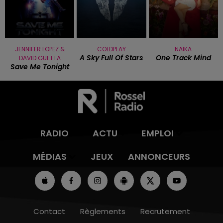
JENNIFER LOPEZ &
COLDPLAY
NAÏKA
A Sky Full Of Stars
One Track Mind
DAVID GUETTA
Save Me Tonight
RADIO
ACTU
EMPLOI
MÉDIAS
JEUX
ANNONCEURS
Contact
Règlements
Recrutement