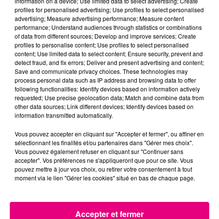
information on a device; Use limited data to select advertising; Create
profiles for personalised advertising; Use profiles to select personalised
advertising; Measure advertising performance; Measure content
performance; Understand audiences through statistics or combinations
22 juillet 2026
of data from different sources; Develop and improve services; Create
Toulouse : circulation perturbée dans le
profiles to personalise content; Use profiles to select personalised
secteur François Verdier...
content; Use limited data to select content; Ensure security, prevent and
detect fraud, and fix errors; Deliver and present advertising and content;
Save and communicate privacy choices. These technologies may
process personal data such as IP address and browsing data to offer
following functionalities: Identify devices based on information actively
requested; Use precise geolocation data; Match and combine data from
other data sources; Link different devices; Identify devices based on
information transmitted automatically.
Vous pouvez accepter en cliquant sur "Accepter et fermer", ou affiner en
sélectionnant les finalités et/ou partenaires dans "Gérer mes choix".
Vous pouvez également refuser en cliquant sur "Continuer sans
accepter". Vos préférences ne s'appliqueront que pour ce site. Vous
pouvez mettre à jour vos choix, ou retirer votre consentement à tout
moment via le lien "Gérer les cookies" situé en bas de chaque page.
Accepter et fermer