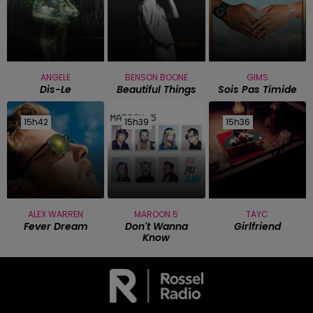
ANGELE
BENSON BOONE
GIMS
Dis-Le
Beautiful Things
Sois Pas Timide
15h42
15h42
15h39
15h39
15h36
15h36
ALEX WARREN
MAROON 5
TAYC
Fever Dream
Don't Wanna
Girlfriend
Know