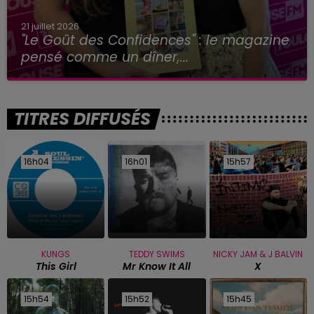
21 juillet 2026
"Le Goût des Confidences" : le magazine
pensé comme un dîner,...
TITRES DIFFUSÉS
16h04
16h04
16h01
16h01
15h57
15h57
KUNGS
TEDDY SWIMS
NICKY JAM & J BALVIN
This Girl
Mr Know It All
X
15h54
15h54
15h52
15h52
15h45
15h45