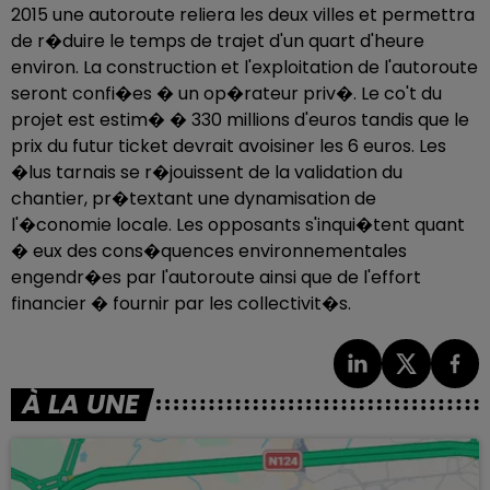
2015 une autoroute reliera les deux villes et permettra
de r�duire le temps de trajet d'un quart d'heure
environ. La construction et l'exploitation de l'autoroute
seront confi�es � un op�rateur priv�. Le co't du
projet est estim� � 330 millions d'euros tandis que le
prix du futur ticket devrait avoisiner les 6 euros. Les
�lus tarnais se r�jouissent de la validation du
chantier, pr�textant une dynamisation de
l'�conomie locale. Les opposants s'inqui�tent quant
� eux des cons�quences environnementales
engendr�es par l'autoroute ainsi que de l'effort
financier � fournir par les collectivit�s.
À LA UNE