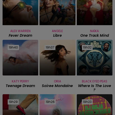
ALEX WARREN
ANGELE
NAÏKA
Fever Dream
Libre
One Track Mind
19h40
19h40
19h37
19h37
19h32
19h32
KATY PERRY
ORIA
BLACK EYED PEAS
Teenage Dream
Soiree Mondaine
Where Is The Love
?
19h29
19h29
19h26
19h26
19h23
19h23