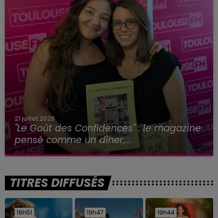
21 juillet 2026
"Le Goût des Confidences" : le magazine
pensé comme un dîner,...
TITRES DIFFUSÉS
19h51
19h51
19h47
19h47
19h44
19h44