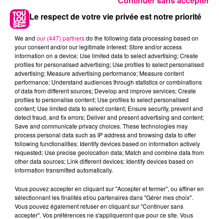
Continuer sans accepter
Le respect de votre vie privée est notre priorité
We and
our (447) partners
do the following data processing based on
your consent and/or our legitimate interest: Store and/or access
information on a device; Use limited data to select advertising; Create
profiles for personalised advertising; Use profiles to select personalised
advertising; Measure advertising performance; Measure content
performance; Understand audiences through statistics or combinations
of data from different sources; Develop and improve services; Create
profiles to personalise content; Use profiles to select personalised
content; Use limited data to select content; Ensure security, prevent and
detect fraud, and fix errors; Deliver and present advertising and content;
Save and communicate privacy choices. These technologies may
22 juillet 2026
process personal data such as IP address and browsing data to offer
Toulouse : circulation perturbée dans le
following functionalities: Identify devices based on information actively
requested; Use precise geolocation data; Match and combine data from
secteur François Verdier...
other data sources; Link different devices; Identify devices based on
information transmitted automatically.
Vous pouvez accepter en cliquant sur "Accepter et fermer", ou affiner en
sélectionnant les finalités et/ou partenaires dans "Gérer mes choix".
Vous pouvez également refuser en cliquant sur "Continuer sans
accepter". Vos préférences ne s'appliqueront que pour ce site. Vous