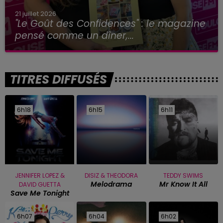
21 juillet 2026
"Le Goût des Confidences" : le magazine
pensé comme un dîner,...
TITRES DIFFUSÉS
6h18
6h18
6h15
6h15
6h11
6h11
JENNIFER LOPEZ &
DISIZ & THEODORA
TEDDY SWIMS
Melodrama
Mr Know It All
DAVID GUETTA
Save Me Tonight
6h07
6h07
6h04
6h04
6h02
6h02