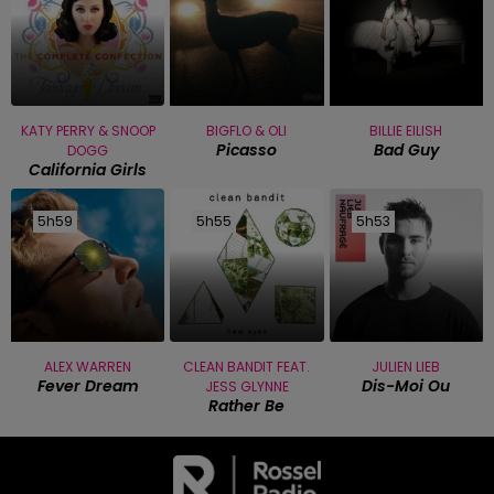
KATY PERRY & SNOOP
BIGFLO & OLI
BILLIE EILISH
Picasso
Bad Guy
DOGG
California Girls
5h59
5h59
5h55
5h55
5h53
5h53
ALEX WARREN
CLEAN BANDIT FEAT.
JULIEN LIEB
Fever Dream
Dis-Moi Ou
JESS GLYNNE
Rather Be