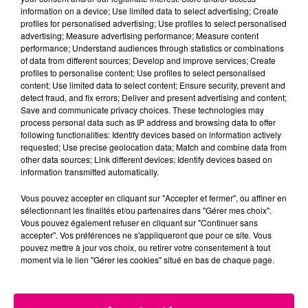
information on a device; Use limited data to select advertising; Create
profiles for personalised advertising; Use profiles to select personalised
advertising; Measure advertising performance; Measure content
22 juillet 2026
performance; Understand audiences through statistics or combinations
Toulouse : circulation perturbée dans le
of data from different sources; Develop and improve services; Create
secteur François Verdier...
profiles to personalise content; Use profiles to select personalised
content; Use limited data to select content; Ensure security, prevent and
detect fraud, and fix errors; Deliver and present advertising and content;
Save and communicate privacy choices. These technologies may
process personal data such as IP address and browsing data to offer
following functionalities: Identify devices based on information actively
requested; Use precise geolocation data; Match and combine data from
other data sources; Link different devices; Identify devices based on
information transmitted automatically.
Vous pouvez accepter en cliquant sur "Accepter et fermer", ou affiner en
sélectionnant les finalités et/ou partenaires dans "Gérer mes choix".
Vous pouvez également refuser en cliquant sur "Continuer sans
accepter". Vos préférences ne s'appliqueront que pour ce site. Vous
pouvez mettre à jour vos choix, ou retirer votre consentement à tout
moment via le lien "Gérer les cookies" situé en bas de chaque page.