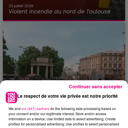
23 juillet 2026
Violent incendie au nord de Toulouse
Continuer sans accepter
Le respect de votre vie privée est notre priorité
We and
our (447) partners
do the following data processing based on
your consent and/or our legitimate interest: Store and/or access
information on a device; Use limited data to select advertising; Create
22 juillet 2026
profiles for personalised advertising; Use profiles to select personalised