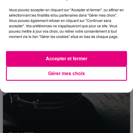
22 juillet 2026
Toulouse : circulation perturbée dans le
Vous pouvez accepter en cliquant sur "Accepter et fermer", ou affiner en
sélectionnant les finalités et/ou partenaires dans "Gérer mes choix".
secteur François Verdier...
Vous pouvez également refuser en cliquant sur "Continuer sans
accepter". Vos préférences ne s'appliqueront que pour ce site. Vous
pouvez mettre à jour vos choix, ou retirer votre consentement à tout
moment via le lien "Gérer les cookies" situé en bas de chaque page.
Accepter et fermer
Gérer mes choix