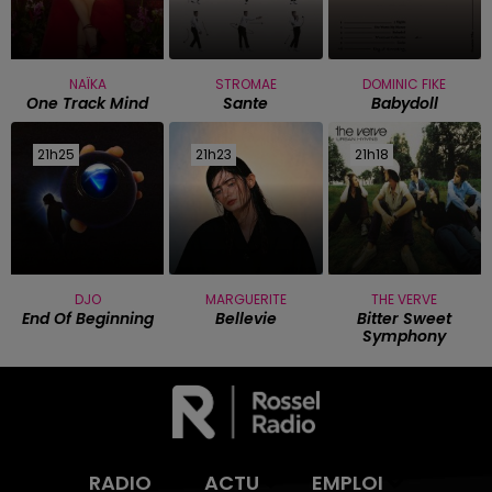
NAÏKA
STROMAE
DOMINIC FIKE
One Track Mind
Sante
Babydoll
21h25
21h25
21h23
21h23
21h18
21h18
DJO
MARGUERITE
THE VERVE
End Of Beginning
Bellevie
Bitter Sweet
Symphony
RADIO
ACTU
EMPLOI