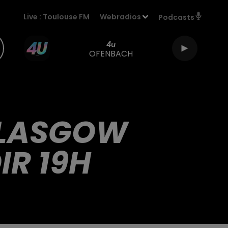
Live :
Toulouse FM
Webradios
Podcasts
4u
OFENBACH
GLASGOW
IR 19H