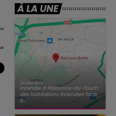
À LA UNE
nt
se
24 juillet 2026
Incendie à Plaisance-du-Touch :
des habitations évacuées face
à...