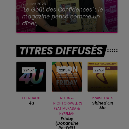
21 juillet 2026
"Le Goût des Confidences" : le
magazine pensé comme un
dîner,...
TITRES DIFFUSÉS
22h57
22h57
22h54
22h54
22h51
22h51
OFENBACH
RITON &
PRAISE CATS
4u
Shined On
NIGHTCRAWLERS
Me
FEAT MUFASA &
HYPEMAN
Friday
(dopamine
Re-Edit)