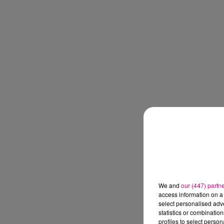
We and
our (447) partn
access information on a 
select personalised ad
statistics or combinatio
profiles to select person