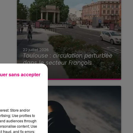
22 juillet 2026
Toulouse : circulation perturbée
dans le secteur François
Verdier...
uer sans accepter
erest: Store and/or
tising; Use profiles to
tand audiences through
personalise content; Use
 fraud, and fix errors;