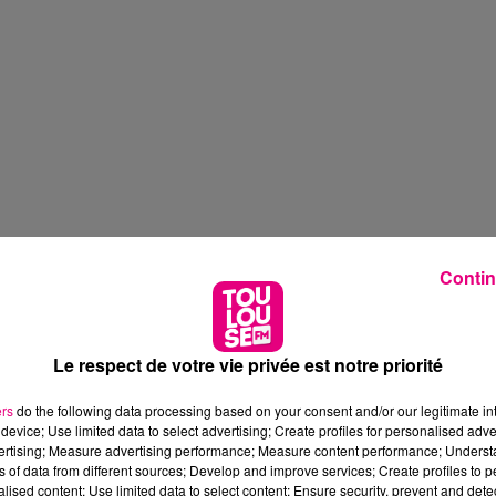
Contin
Le respect de votre vie privée est notre priorité
ers
do the following data processing based on your consent and/or our legitimate int
device; Use limited data to select advertising; Create profiles for personalised adver
vertising; Measure advertising performance; Measure content performance; Unders
ns of data from different sources; Develop and improve services; Create profiles to 
alised content; Use limited data to select content; Ensure security, prevent and detect