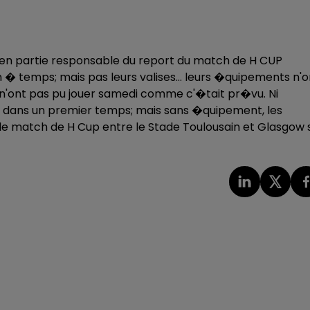
 est en partie responsable du report du match de H CUP
n � temps; mais pas leurs valises... leurs �quipements n'o
ils n'ont pas pu jouer samedi comme c'�tait pr�vu. Ni
ans un premier temps; mais sans �quipement, les
, le match de H Cup entre le Stade Toulousain et Glasgow 