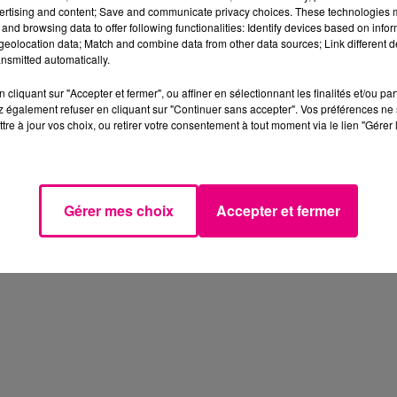
ertising and content; Save and communicate privacy choices. These technologies
and browsing data to offer following functionalities: Identify devices based on infor
eolocation data; Match and combine data from other data sources; Link different de
nsmitted automatically.
cliquant sur "Accepter et fermer", ou affiner en sélectionnant les finalités et/ou pa
 également refuser en cliquant sur "Continuer sans accepter". Vos préférences ne 
tre à jour vos choix, ou retirer votre consentement à tout moment via le lien "Gérer 
Gérer mes choix
Accepter et fermer