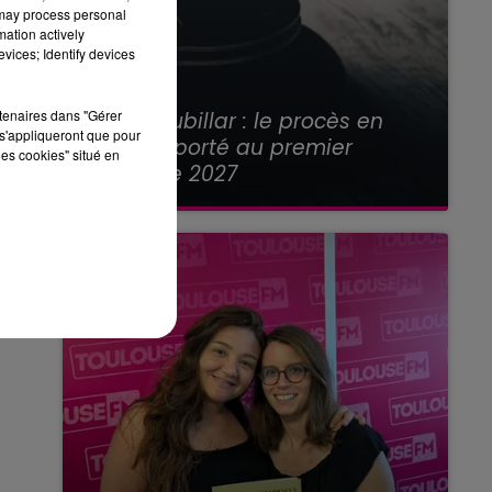
 may process personal
mation actively
vices; Identify devices
21 juillet 2026
rtenaires dans "Gérer
Affaire Jubillar : le procès en
s'appliqueront que pour
appel reporté au premier
les cookies" situé en
semestre 2027