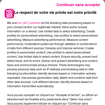
Continuer sans accepter
Le respect de votre vie privée est notre priorité
We and
our (447) partners
do the following data processing based on
your consent and/or our legitimate interest: Store and/or access
information on a device; Use limited data to select advertising; Create
profiles for personalised advertising; Use profiles to select personalised
advertising; Measure advertising performance; Measure content
performance; Understand audiences through statistics or combinations
of data from different sources; Develop and improve services; Create
profiles to personalise content; Use profiles to select personalised
content; Use limited data to select content; Ensure security, prevent and
detect fraud, and fix errors; Deliver and present advertising and content;
Save and communicate privacy choices. These technologies may
process personal data such as IP address and browsing data to offer
following functionalities: Identify devices based on information actively
requested; Use precise geolocation data; Match and combine data from
22 juillet 2026
other data sources; Link different devices; Identify devices based on
Toulouse : circulation perturbée dans le
information transmitted automatically.
secteur François Verdier...
Vous pouvez accepter en cliquant sur "Accepter et fermer", ou affiner en
sélectionnant les finalités et/ou partenaires dans "Gérer mes choix".
Vous pouvez également refuser en cliquant sur "Continuer sans