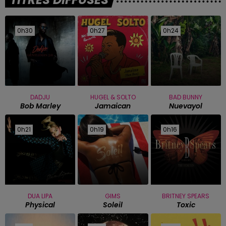
0h30
0h30
0h27
0h27
0h24
0h24
DADJU
HUGEL & SOLTO
BAD BUNNY
Bob Marley
Jamaican
Nuevayol
0h21
0h21
0h19
0h19
0h16
0h16
DUA LIPA
GIMS
BRITNEY SPEARS
Physical
Soleil
Toxic