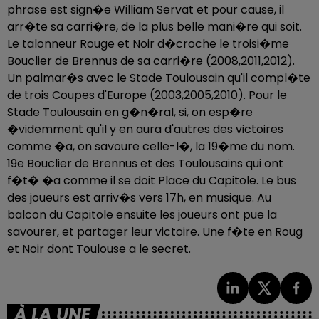
phrase est sign�e William Servat et pour cause, il
arr�te sa carri�re, de la plus belle mani�re qui soit.
Le talonneur Rouge et Noir d�croche le troisi�me
Bouclier de Brennus de sa carri�re (2008,2011,2012).
Un palmar�s avec le Stade Toulousain qu'il compl�te
de trois Coupes d'Europe (2003,2005,2010). Pour le
Stade Toulousain en g�n�ral, si, on esp�re
�videmment qu'il y en aura d'autres des victoires
comme �a, on savoure celle-l�, la 19�me du nom.
19e Bouclier de Brennus et des Toulousains qui ont
f�t� �a comme il se doit Place du Capitole. Le bus
des joueurs est arriv�s vers 17h, en musique. Au
balcon du Capitole ensuite les joueurs ont pue la
savourer, et partager leur victoire. Une f�te en Roug
et Noir dont Toulouse a le secret.
À LA UNE