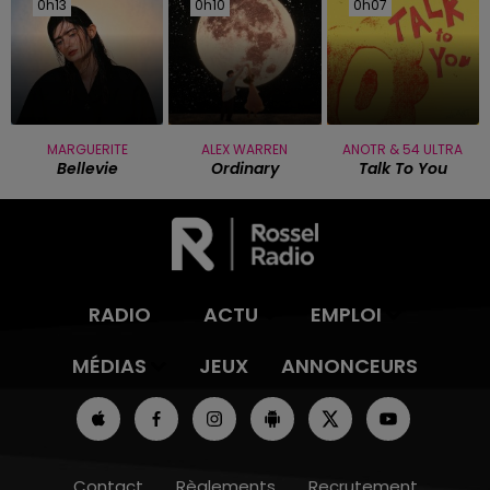
0h13
0h13
0h10
0h10
0h07
0h07
MARGUERITE
ALEX WARREN
ANOTR & 54 ULTRA
Bellevie
Ordinary
Talk To You
RADIO
ACTU
EMPLOI
MÉDIAS
JEUX
ANNONCEURS
Contact
Règlements
Recrutement