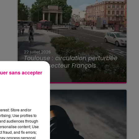
22 juillet 2026
Toulouse : circulation perturbée
dans le secteur François
Verdier...
uer sans accepter
erest: Store and/or
tising; Use profiles to
tand audiences through
personalise content; Use
 fraud, and fix errors;
 may process personal