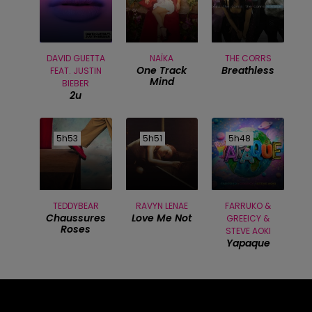
DAVID GUETTA
NAÏKA
THE CORRS
One Track
Breathless
FEAT. JUSTIN
Mind
BIEBER
2u
5h53
5h53
5h51
5h51
5h48
5h48
TEDDYBEAR
RAVYN LENAE
FARRUKO &
Chaussures
Love Me Not
GREEICY &
Roses
STEVE AOKI
Yapaque