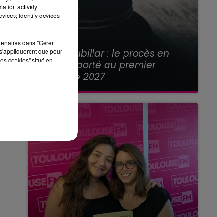
mation actively
vices; Identify devices
rtenaires dans "Gérer
21 juillet 2026
Affaire Jubillar : le procès en
s'appliqueront que pour
les cookies" situé en
appel reporté au premier
semestre 2027