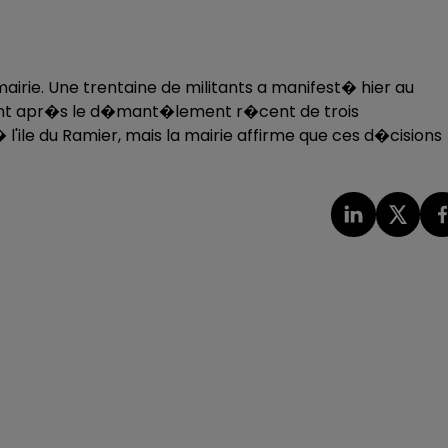
mairie. Une trentaine de militants a manifest� hier au
ment apr�s le d�mant�lement r�cent de trois
ile du Ramier, mais la mairie affirme que ces d�cisions