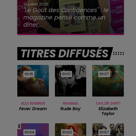
21 juillet 2026
"Le Goût des Confidences" : le
magazine pensé comme un
dîner,...
TITRES DIFFUSÉS
6h16
6h16
6h10
6h10
6h07
6h07
ALEX WARREN
RIHANNA
TAYLOR SWIFT
Fever Dream
Rude Boy
Elizabeth
Taylor
6h04
6h04
6h00
6h00
5h57
5h57