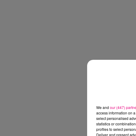
We and
our (447) partn
access information on a 
select personalised ad
statistics or combinatio
profiles to select person
Deliver and present adv