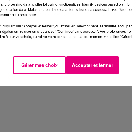
and browsing data to offer following functionalities: Identify devices based on infor
eolocation data; Match and combine data from other data sources; Link different de
nsmitted automatically.
cliquant sur "Accepter et fermer", ou affiner en sélectionnant les finalités et/ou pa
 également refuser en cliquant sur "Continuer sans accepter". Vos préférences ne 
tre à jour vos choix, ou retirer votre consentement à tout moment via le lien "Gérer 
Gérer mes choix
Accepter et fermer