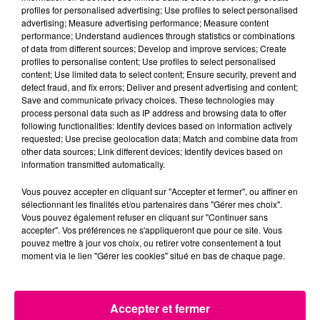
profiles for personalised advertising; Use profiles to select personalised
advertising; Measure advertising performance; Measure content
performance; Understand audiences through statistics or combinations
22 juillet 2026
of data from different sources; Develop and improve services; Create
Toulouse : circulation perturbée dans le
profiles to personalise content; Use profiles to select personalised
secteur François Verdier...
content; Use limited data to select content; Ensure security, prevent and
detect fraud, and fix errors; Deliver and present advertising and content;
Save and communicate privacy choices. These technologies may
process personal data such as IP address and browsing data to offer
following functionalities: Identify devices based on information actively
requested; Use precise geolocation data; Match and combine data from
other data sources; Link different devices; Identify devices based on
information transmitted automatically.
Vous pouvez accepter en cliquant sur "Accepter et fermer", ou affiner en
sélectionnant les finalités et/ou partenaires dans "Gérer mes choix".
Vous pouvez également refuser en cliquant sur "Continuer sans
accepter". Vos préférences ne s'appliqueront que pour ce site. Vous
pouvez mettre à jour vos choix, ou retirer votre consentement à tout
moment via le lien "Gérer les cookies" situé en bas de chaque page.
Accepter et fermer