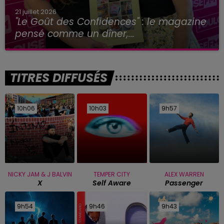
21 juillet 2026
"Le Goût des Confidences" : le magazine
pensé comme un dîner,...
TITRES DIFFUSÉS
10h06
10h06
10h03
10h03
9h57
9h57
NICKY JAM & J BALVIN
TEMPER CITY
ALEX WARREN
X
Self Aware
Passenger
9h54
9h54
9h46
9h46
9h43
9h43