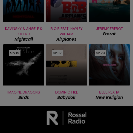
KAVINSKY & ANGELE &
B.O.B FEAT. HAYLEY
JEREMY FREROT
Frerot
PHOENIX
WILLIAM
Nightcall
Airplanes
9h39
9h39
9h37
9h37
9h29
9h29
IMAGINE DRAGONS
DOMINIC FIKE
BEBE REXHA
Birds
Babydoll
New Religion