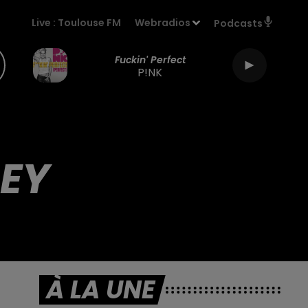
Live :
Toulouse FM
Webradios
Podcasts
Fuckin' Perfect
P!NK
DEY
À LA UNE