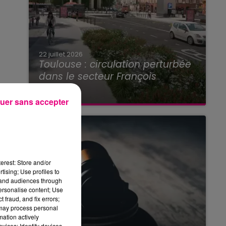
22 juillet 2026
Toulouse : circulation perturbée
dans le secteur François
Verdier...
uer sans accepter
erest: Store and/or
tising; Use profiles to
tand audiences through
personalise content; Use
 fraud, and fix errors;
 may process personal
mation actively
vices; Identify devices