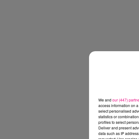
We and
our (447) partn
access information on a 
select personalised ad
statistics or combinatio
profiles to select person
Deliver and present adv
data such as IP address 
requested; Use precise g