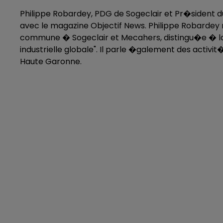
Philippe Robardey, PDG de Sogeclair et Pr�sident d
avec le magazine Objectif News. Philippe Robardey
commune � Sogeclair et Mecahers, distingu�e � la
industrielle globale". Il parle �galement des activi
Haute Garonne.