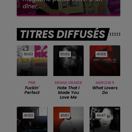
dîner,...
TITRES DIFFUSÉS
5h03
5h03
5h00
5h00
4h56
4h56
P!NK
ARIANA GRANDE
MAROON 5
Fuckin'
Hate That I
What Lovers
Perfect
Made You
Do
Love Me
4h53
4h53
4h51
4h51
4h47
4h47