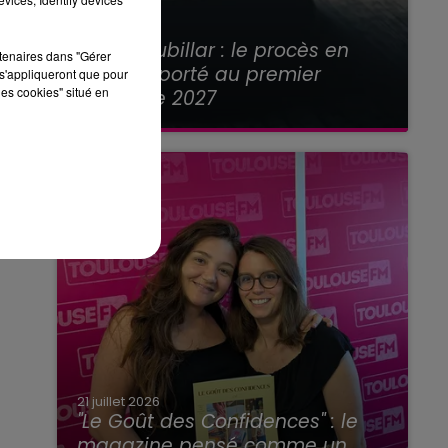
21 juillet 2026
Affaire Jubillar : le procès en
rtenaires dans "Gérer
appel reporté au premier
s'appliqueront que pour
les cookies" situé en
semestre 2027
21 juillet 2026
"Le Goût des Confidences" : le
magazine pensé comme un