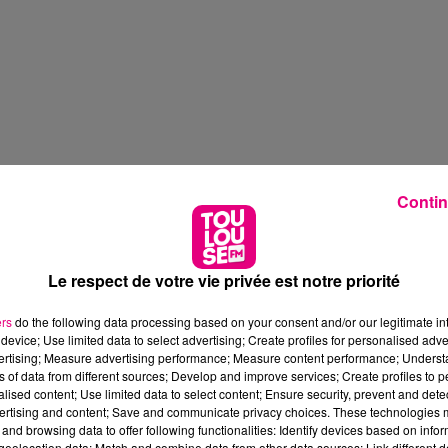
Contin
Le respect de votre vie privée est notre priorité
ers
do the following data processing based on your consent and/or our legitimate int
device; Use limited data to select advertising; Create profiles for personalised adver
vertising; Measure advertising performance; Measure content performance; Unders
ns of data from different sources; Develop and improve services; Create profiles to 
alised content; Use limited data to select content; Ensure security, prevent and detect
ertising and content; Save and communicate privacy choices. These technologies
and browsing data to offer following functionalities: Identify devices based on infor
eolocation data; Match and combine data from other data sources; Link different de