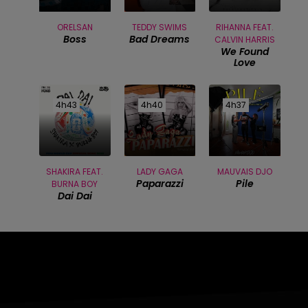
ORELSAN
TEDDY SWIMS
RIHANNA FEAT.
Boss
Bad Dreams
CALVIN HARRIS
We Found
Love
4h43
4h43
4h40
4h40
4h37
4h37
SHAKIRA FEAT.
LADY GAGA
MAUVAIS DJO
Paparazzi
Pile
BURNA BOY
Dai Dai