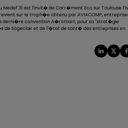
u Medef 31 est l'invit� de Carr�ment Eco sur Toulouse F
 revient sur le troph�e obtenu par AVIACOMP, entreprise
 derni�re convention A�romart, pour sa "strat�gie
t�s de Sogeclair et de l'�tat de sant� des entreprises en