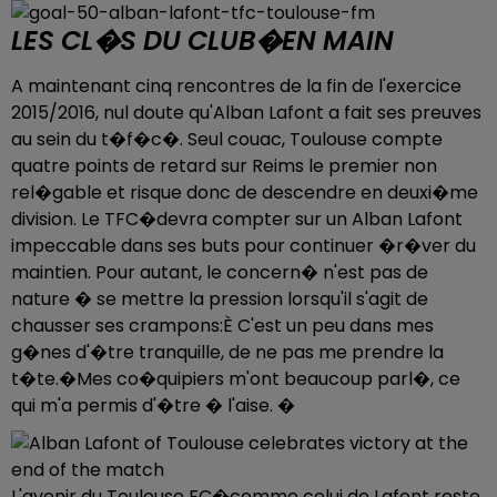
LES CL�S DU CLUB�EN MAIN
A maintenant cinq rencontres de la fin de l'exercice
2015/2016, nul doute qu'Alban Lafont a fait ses preuves
au sein du t�f�c�. Seul couac, Toulouse compte
quatre points de retard sur Reims le premier non
rel�gable et risque donc de descendre en deuxi�me
division. Le TFC�devra compter sur un Alban Lafont
impeccable dans ses buts pour continuer �r�ver du
maintien. Pour autant, le concern� n'est pas de
nature � se mettre la pression lorsqu'il s'agit de
chausser ses crampons:È C'est un peu dans mes
g�nes d'�tre tranquille, de ne pas me prendre la
t�te.�Mes co�quipiers m'ont beaucoup parl�, ce
qui m'a permis d'�tre � l'aise. �
L'avenir du Toulouse FC�comme celui de Lafont reste