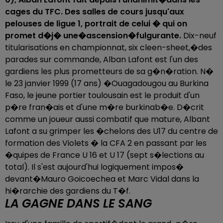
cages du TFC. Des salles de cours jusqu'aux
pelouses de ligue 1, portrait de celui � qui on
promet d�j� une�ascension�fulgurante.
Dix-neuf
titularisations en championnat, six cleen-sheet,�des
parades sur commande, Alban Lafont est l'un des
gardiens les plus prometteurs de sa g�n�ration. N�
le 23 janvier 1999 (17 ans) �Ouagadougou au Burkina
Faso, le jeune portier toulousain est le produit d'un
p�re fran�ais et d'une m�re burkinab�e. D�crit
comme un joueur aussi combatif que mature, Albant
Lafont a su grimper les �chelons des U17 du centre de
formation des Violets � la CFA 2 en passant par les
�quipes de France U 16 et U 17 (sept s�lections au
total). Il s'est aujourd'hui logiquement impos�
devant�Mauro Goicoechea et Marc Vidal dans la
hi�rarchie des gardiens du T�f.
LA GAGNE DANS LE SANG