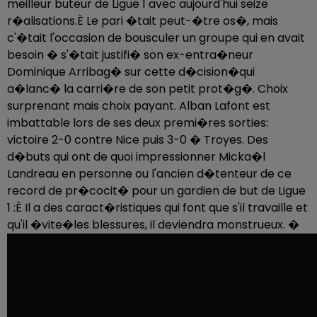
meilleur buteur de Ligue 1 avec aujourd'hui seize
r�alisations.È Le pari �tait peut-�tre os�, mais
c'�tait l'occasion de bousculer un groupe qui en avait
besoin � s'�tait justifi� son ex-entra�neur
Dominique Arribag� sur cette d�cision�qui
a�lanc� la carri�re de son petit prot�g�. Choix
surprenant mais choix payant. Alban Lafont est
imbattable lors de ses deux premi�res sorties:
victoire 2-0 contre Nice puis 3-0 � Troyes. Des
d�buts qui ont de quoi impressionner Micka�l
Landreau en personne ou l'ancien d�tenteur de ce
record de pr�cocit� pour un gardien de but de Ligue
1 :È Il a des caract�ristiques qui font que s'il travaille et
qu'il �vite�les blessures, il deviendra monstrueux. �