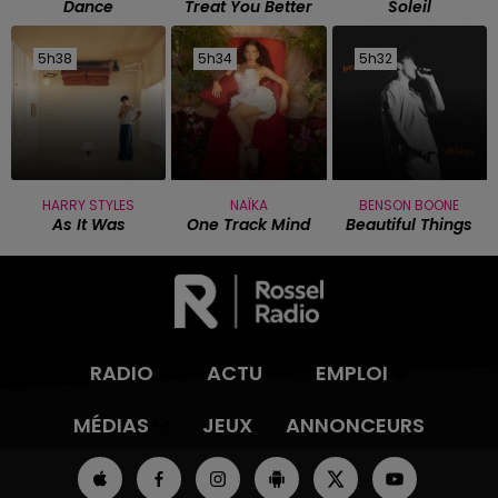
Dance
Treat You Better
Soleil
5h38
5h38
5h34
5h34
5h32
5h32
HARRY STYLES
NAÏKA
BENSON BOONE
As It Was
One Track Mind
Beautiful Things
RADIO
ACTU
EMPLOI
MÉDIAS
JEUX
ANNONCEURS