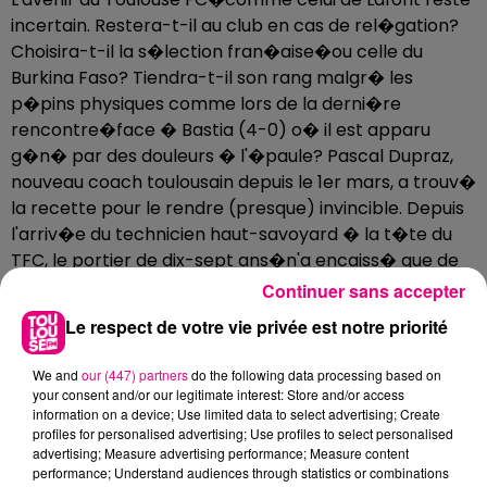
incertain. Restera-t-il au club en cas de rel�gation?
Choisira-t-il la s�lection fran�aise�ou celle du
Burkina Faso? Tiendra-t-il son rang malgr� les
p�pins physiques comme lors de la derni�re
rencontre�face � Bastia (4-0) o� il est apparu
g�n� par des douleurs � l'�paule? Pascal Dupraz,
nouveau coach toulousain depuis le 1er mars, a trouv�
la recette pour le rendre (presque) invincible. Depuis
l'arriv�e du technicien haut-savoyard � la t�te du
TFC, le portier de dix-sept ans�n'a encaiss� que de
buts en cinq matches. Toulouse, qui affronte�Lorient
Continuer sans accepter
samedi, sera une nouvelle occasion pour Alban Lafont
Le respect de votre vie privée est notre priorité
de briller un peu plus�dans la galaxie violette.
arthur@toulouse.fm
We and
our (447) partners
do the following data processing based on
your consent and/or our legitimate interest: Store and/or access
information on a device; Use limited data to select advertising; Create
profiles for personalised advertising; Use profiles to select personalised
advertising; Measure advertising performance; Measure content
performance; Understand audiences through statistics or combinations