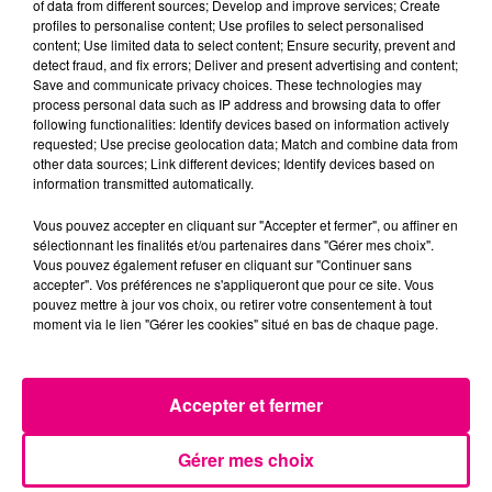
of data from different sources; Develop and improve services; Create
À LA UNE
profiles to personalise content; Use profiles to select personalised
content; Use limited data to select content; Ensure security, prevent and
detect fraud, and fix errors; Deliver and present advertising and content;
Save and communicate privacy choices. These technologies may
process personal data such as IP address and browsing data to offer
following functionalities: Identify devices based on information actively
requested; Use precise geolocation data; Match and combine data from
other data sources; Link different devices; Identify devices based on
information transmitted automatically.
Vous pouvez accepter en cliquant sur "Accepter et fermer", ou affiner en
sélectionnant les finalités et/ou partenaires dans "Gérer mes choix".
Vous pouvez également refuser en cliquant sur "Continuer sans
accepter". Vos préférences ne s'appliqueront que pour ce site. Vous
pouvez mettre à jour vos choix, ou retirer votre consentement à tout
moment via le lien "Gérer les cookies" situé en bas de chaque page.
Accepter et fermer
24 juillet 2026
Gérer mes choix
Incendie à Plaisance-du-Touch : des