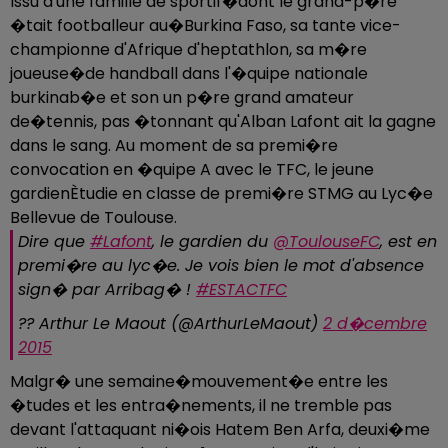
Issu d'une famille de sportif�dont le grand-p�re
�tait footballeur au�Burkina Faso, sa tante vice-
championne d'Afrique d'heptathlon, sa m�re
joueuse�de handball dans l'�quipe nationale
burkinab�e et son un p�re grand amateur
de�tennis, pas �tonnant qu'Alban Lafont ait la gagne
dans le sang. Au moment de sa premi�re
convocation en �quipe A avec le TFC, le jeune
gardienÈtudie en classe de premi�re STMG au Lyc�e
Bellevue de Toulouse.
Dire que
#Lafont
, le gardien du
@ToulouseFC
, est en
premi�re au lyc�e. Je vois bien le mot d'absence
sign� par Arribag� !
#ESTACTFC
?? Arthur Le Maout (@ArthurLeMaout)
2 d�cembre
2015
Malgr� une semaine�mouvement�e entre les
�tudes et les entra�nements, il ne tremble pas
devant l'attaquant ni�ois Hatem Ben Arfa, deuxi�me