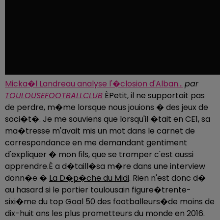
Micka�l Landreau analyse l'�closion d'Alban...
par
TOULOUSEFOOTBALLCLUB
ÈPetit, il ne supportait pas
de perdre, m�me lorsque nous jouions � des jeux de
soci�t�. Je me souviens que lorsqu'il �tait en CE1, sa
ma�tresse m'avait mis un mot dans le carnet de
correspondance en me demandant gentiment
d'expliquer � mon fils, que se tromper c'est aussi
apprendre.È a d�taill�sa m�re dans une interview
donn�e �
La D�p�che du Midi
. Rien n'est donc d�
au hasard si le portier toulousain figure�trente-
sixi�me du top
Goal 50
des footballeurs�de moins de
dix-huit ans les plus prometteurs du monde en 2016.