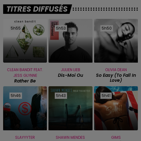
TITRES DIFFUSÉS
5h55
5h55
5h53
5h53
5h50
5h50
CLEAN BANDIT FEAT.
JULIEN LIEB
OLIVIA DEAN
Dis-Moi Ou
So Easy (to Fall In
JESS GLYNNE
Love)
Rather Be
5h46
5h46
5h43
5h43
5h41
5h41
SLAYYYTER
SHAWN MENDES
GIMS