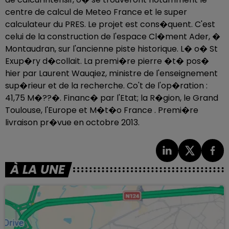
centre de calcul de Meteo France et le super
calculateur du PRES. Le projet est cons�quent. C'est
celui de la construction de l'espace Cl�ment Ader, �
Montaudran, sur l'ancienne piste historique. L� o� St
Exup�ry d�collait. La premi�re pierre �t� pos�
hier par Laurent Wauqiez, ministre de l'enseignement
sup�rieur et de la recherche. Co't de l'op�ration :
41,75 M�??�. Financ� par l'Etat; la R�gion, le Grand
Toulouse, l'Europe et M�t�o France . Premi�re
livraison pr�vue en octobre 2013.
À LA UNE