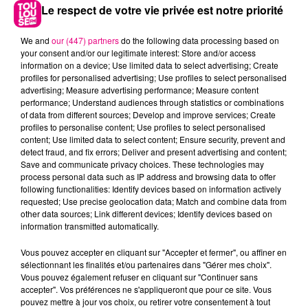
Le respect de votre vie privée est notre priorité
We and
our (447) partners
do the following data processing based on
your consent and/or our legitimate interest: Store and/or access
information on a device; Use limited data to select advertising; Create
profiles for personalised advertising; Use profiles to select personalised
advertising; Measure advertising performance; Measure content
performance; Understand audiences through statistics or combinations
of data from different sources; Develop and improve services; Create
profiles to personalise content; Use profiles to select personalised
content; Use limited data to select content; Ensure security, prevent and
detect fraud, and fix errors; Deliver and present advertising and content;
22 juillet 2026
Save and communicate privacy choices. These technologies may
Toulouse : circulation perturbée dans le
process personal data such as IP address and browsing data to offer
secteur François Verdier...
following functionalities: Identify devices based on information actively
requested; Use precise geolocation data; Match and combine data from
other data sources; Link different devices; Identify devices based on
information transmitted automatically.
Vous pouvez accepter en cliquant sur "Accepter et fermer", ou affiner en
sélectionnant les finalités et/ou partenaires dans "Gérer mes choix".
Vous pouvez également refuser en cliquant sur "Continuer sans
accepter". Vos préférences ne s'appliqueront que pour ce site. Vous
pouvez mettre à jour vos choix, ou retirer votre consentement à tout