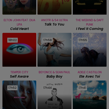
ELTON JOHN FEAT. DUA
ANOTR & 54 ULTRA
THE WEEKND & DAFT
Talk To You
LIPA
PUNK
Cold Heart
I Feel It Coming
18h02
18h02
17h58
17h58
17h55
17h55
TEMPER CITY
BEYONCE & SEAN PAUL
ADELE CASTILLON
Self Aware
Baby Boy
Ete Avec Toi
17h52
17h52
17h44
17h44
17h41
17h41