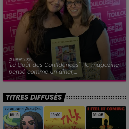
21 juillet 2026
"Le Goût des Confidences" : le magazine
pensé comme un dîner,...
TITRES DIFFUSÉS
18h13
18h13
18h10
18h10
18h05
18h05