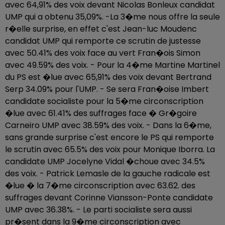
avec 64,91% des voix devant Nicolas Bonleux candidat
UMP qui a obtenu 35,09%. -La 3�me nous offre la seule
r�elle surprise, en effet c'est Jean-luc Moudenc
candidat UMP qui remporte ce scrutin de justesse
avec 50.41% des voix face au vert Fran�ois Simon
avec 49.59% des voix. - Pour la 4�me Martine Martinel
du PS est �lue avec 65,91% des voix devant Bertrand
Serp 34.09% pour l'UMP. - Se sera Fran�oise Imbert
candidate socialiste pour la 5�me circonscription
�lue avec 61.41% des suffrages face � Gr�goire
Carneiro UMP avec 38.59% des voix. - Dans la 6�me,
sans grande surprise c'est encore le PS qui remporte
le scrutin avec 65.5% des voix pour Monique Iborra. La
candidate UMP Jocelyne Vidal �choue avec 34.5%
des voix. - Patrick Lemasle de la gauche radicale est
�lue � la 7�me circonscription avec 63.62. des
suffrages devant Corinne Viansson-Ponte candidate
UMP avec 36.38%. - Le parti socialiste sera aussi
pr�sent dans la 9�me circonscription avec