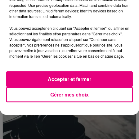
requested; Use precise geolocation data; Match and combine data from
other data sources; Link different devices; Identify devices based on
information transmitted automatically.
Vous pouvez accepter en cliquant sur "Accepter et fermer", ou affiner en
sélectionnant les finalités et/ou partenaires dans "Gérer mes choix".
Vous pouvez également refuser en cliquant sur "Continuer sans
22 juillet 2026
accepter". Vos préférences ne s'appliqueront que pour ce site. Vous
Toulouse : circulation perturbée dans le
pouvez mettre à jour vos choix, ou retirer votre consentement à tout
secteur François Verdier...
moment via le lien "Gérer les cookies" situé en bas de chaque page.
Accepter et fermer
Gérer mes choix