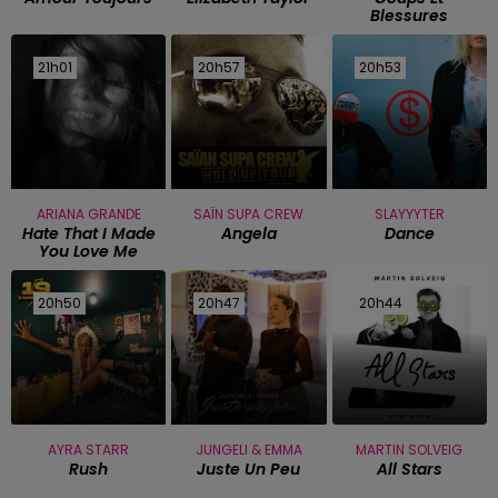
Blessures
21h01
21h01
20h57
20h57
20h53
20h53
ARIANA GRANDE
SAÏN SUPA CREW
SLAYYYTER
Hate That I Made
Angela
Dance
You Love Me
20h50
20h50
20h47
20h47
20h44
20h44
AYRA STARR
JUNGELI & EMMA
MARTIN SOLVEIG
Rush
Juste Un Peu
All Stars