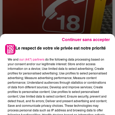
Continuer sans accepter
23 juillet 2026
Le respect de votre vie privée est notre priorité
Violent incendie au nord de Toulouse
We and
our (447) partners
do the following data processing based on
your consent and/or our legitimate interest: Store and/or access
information on a device; Use limited data to select advertising; Create
profiles for personalised advertising; Use profiles to select personalised
advertising; Measure advertising performance; Measure content
performance; Understand audiences through statistics or combinations
of data from different sources; Develop and improve services; Create
profiles to personalise content; Use profiles to select personalised
content; Use limited data to select content; Ensure security, prevent and
detect fraud, and fix errors; Deliver and present advertising and content;
Save and communicate privacy choices. These technologies may
process personal data such as IP address and browsing data to offer
following functionalities: Identify devices based on information actively