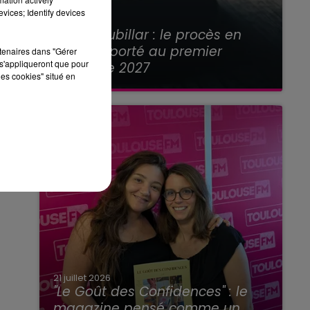
vices; Identify devices
21 juillet 2026
Affaire Jubillar : le procès en
appel reporté au premier
rtenaires dans "Gérer
s'appliqueront que pour
semestre 2027
les cookies" situé en
21 juillet 2026
"Le Goût des Confidences" : le
magazine pensé comme un