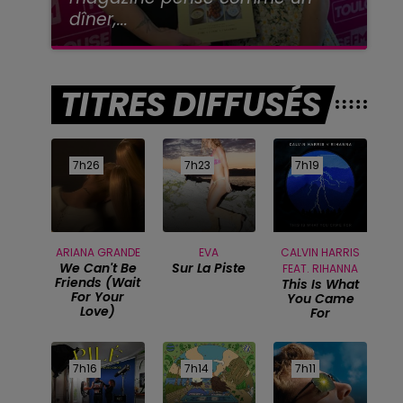
dîner,...
TITRES DIFFUSÉS
7h26
7h26
7h23
7h23
7h19
7h19
ARIANA GRANDE
EVA
CALVIN HARRIS
We Can't Be
Sur La Piste
FEAT. RIHANNA
Friends (wait
This Is What
For Your
You Came
Love)
For
7h16
7h16
7h14
7h14
7h11
7h11