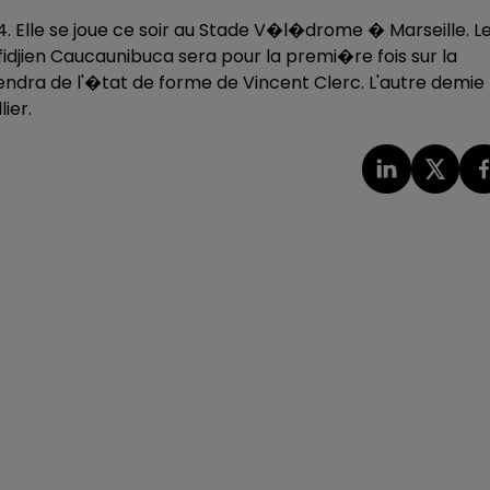
4. Elle se joue ce soir au Stade V�l�drome � Marseille. L
idjien Caucaunibuca sera pour la premi�re fois sur la
endra de l'�tat de forme de Vincent Clerc. L'autre demie
ier.