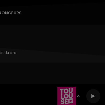
NONCEURS
an du site