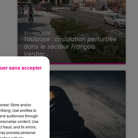
22 juillet 2026
Toulouse : circulation perturbée
dans le secteur François
Verdier...
uer sans accepter
erest: Store and/or
tising; Use profiles to
tand audiences through
personalise content; Use
 fraud, and fix errors;
 may process personal
mation actively