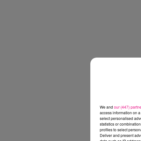
We and
our (447) partn
access information on a 
select personalised ad
statistics or combinatio
profiles to select person
Deliver and present adv
data such as IP address 