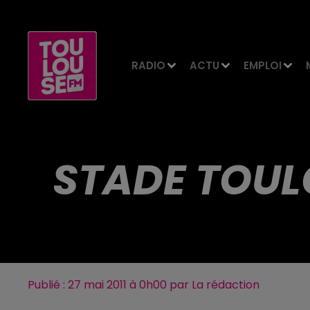
RADIO
ACTU
EMPLOI
STADE TOU
Publié : 27 mai 2011 à 0h00 par La rédaction