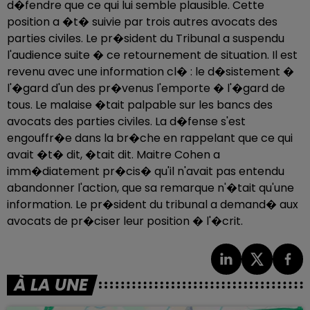
d�fendre que ce qui lui semble plausible. Cette
position a �t� suivie par trois autres avocats des
parties civiles. Le pr�sident du Tribunal a suspendu
l'audience suite � ce retournement de situation. Il est
revenu avec une information cl� : le d�sistement �
l'�gard d'un des pr�venus l'emporte � l'�gard de
tous. Le malaise �tait palpable sur les bancs des
avocats des parties civiles. La d�fense s'est
engouffr�e dans la br�che en rappelant que ce qui
avait �t� dit, �tait dit. Maitre Cohen a
imm�diatement pr�cis� qu'il n'avait pas entendu
abandonner l'action, que sa remarque n'�tait qu'une
information. Le pr�sident du tribunal a demand� aux
avocats de pr�ciser leur position � l'�crit.
À LA UNE