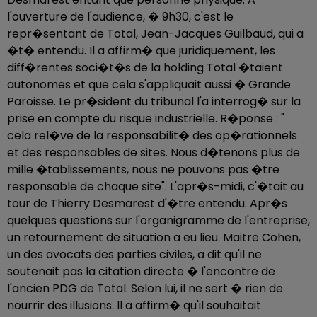
l'ouverture de l'audience, � 9h30, c'est le
repr�sentant de Total, Jean-Jacques Guilbaud, qui a
�t� entendu. Il a affirm� que juridiquement, les
diff�rentes soci�t�s de la holding Total �taient
autonomes et que cela s'appliquait aussi � Grande
Paroisse. Le pr�sident du tribunal l'a interrog� sur la
prise en compte du risque industrielle. R�ponse : "
cela rel�ve de la responsabilit� des op�rationnels
et des responsables de sites. Nous d�tenons plus de
mille �tablissements, nous ne pouvons pas �tre
responsable de chaque site". L'apr�s-midi, c'�tait au
tour de Thierry Desmarest d'�tre entendu. Apr�s
quelques questions sur l'organigramme de l'entreprise,
un retournement de situation a eu lieu. Maitre Cohen,
un des avocats des parties civiles, a dit qu'il ne
soutenait pas la citation directe � l'encontre de
l'ancien PDG de Total. Selon lui, il ne sert � rien de
nourrir des illusions. Il a affirm� qu'il souhaitait