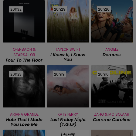
20h32
20h32
20h29
20h29
20h26
20h26
OFENBACH &
TAYLOR SWIFT
ANGELE
I Knew It, I Knew
Demons
STARSAILOR
You
Four To The Floor
20h23
20h23
20h19
20h19
20h16
20h16
ARIANA GRANDE
KATY PERRY
ZAHO & MC SOLAAR
Hate That I Made
Last Friday Night
Comme Caroline
You Love Me
(t.g.i.f)