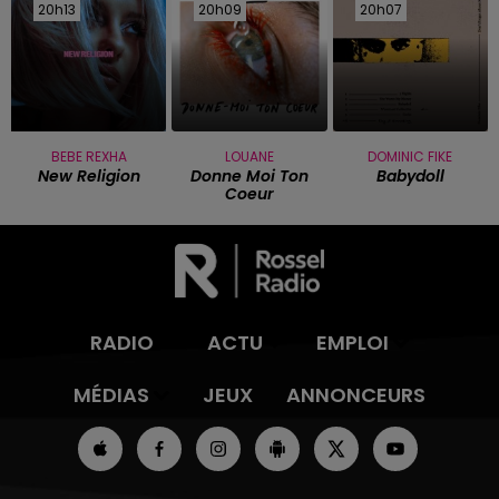
20h13
20h13
20h09
20h09
20h07
20h07
BEBE REXHA
LOUANE
DOMINIC FIKE
New Religion
Donne Moi Ton
Babydoll
Coeur
RADIO
ACTU
EMPLOI
MÉDIAS
JEUX
ANNONCEURS