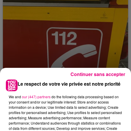
Continuer sans accepter
Le respect de votre vie privée est notre priorité
We and
our (447) partners
do the following data processing based on
your consent and/or our legitimate interest: Store and/or access
23 juillet 2026
information on a device; Use limited data to select advertising; Create
Violent incendie au nord de Toulouse
profiles for personalised advertising; Use profiles to select personalised
advertising; Measure advertising performance; Measure content
performance; Understand audiences through statistics or combinations
of data from different sources; Develop and improve services; Create