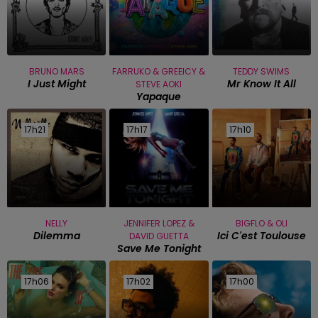
BRUNO MARS
FARRUKO & GREEICY &
TEDDY SWIMS
I Just Might
Mr Know It All
STEVE AOKI
Yapaque
17h21
17h21
17h17
17h17
17h10
17h10
NELLY
JENNIFER LOPEZ &
BIGFLO & OLI
Dilemma
Ici C'est Toulouse
DAVID GUETTA
Save Me Tonight
17h06
17h06
17h02
17h02
17h00
17h00