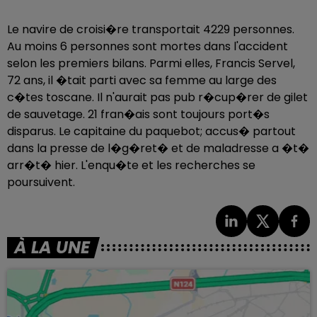
Le navire de croisi�re transportait 4229 personnes.
Au moins 6 personnes sont mortes dans l'accident
selon les premiers bilans. Parmi elles, Francis Servel,
72 ans, il �tait parti avec sa femme au large des
c�tes toscane. Il n'aurait pas pub r�cup�rer de gilet
de sauvetage. 21 fran�ais sont toujours port�s
disparus. Le capitaine du paquebot; accus� partout
dans la presse de l�g�ret� et de maladresse a �t�
arr�t� hier. L'enqu�te et les recherches se
poursuivent.
À LA UNE