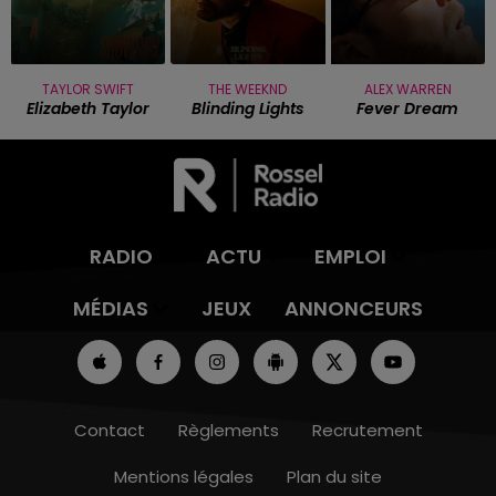
TAYLOR SWIFT
THE WEEKND
ALEX WARREN
Elizabeth Taylor
Blinding Lights
Fever Dream
RADIO
ACTU
EMPLOI
MÉDIAS
JEUX
ANNONCEURS
Contact
Règlements
Recrutement
Mentions légales
Plan du site