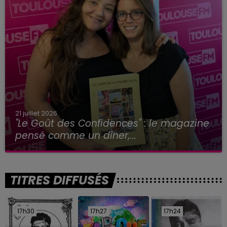
21 juillet 2026
"Le Goût des Confidences" : le magazine
pensé comme un dîner,...
TITRES DIFFUSÉS
17h30
17h30
17h27
17h27
17h24
17h24