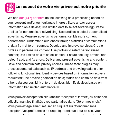
Le respect de votre vie privée est notre priorité
We and
our (447) partners
do the following data processing based on
your consent and/or our legitimate interest: Store and/or access
information on a device; Use limited data to select advertising; Create
profiles for personalised advertising; Use profiles to select personalised
advertising; Measure advertising performance; Measure content
performance; Understand audiences through statistics or combinations
of data from different sources; Develop and improve services; Create
profiles to personalise content; Use profiles to select personalised
content; Use limited data to select content; Ensure security, prevent and
detect fraud, and fix errors; Deliver and present advertising and content;
Save and communicate privacy choices. These technologies may
22 juillet 2026
process personal data such as IP address and browsing data to offer
Toulouse : circulation perturbée dans le
following functionalities: Identify devices based on information actively
secteur François Verdier...
requested; Use precise geolocation data; Match and combine data from
other data sources; Link different devices; Identify devices based on
information transmitted automatically.
Vous pouvez accepter en cliquant sur "Accepter et fermer", ou affiner en
sélectionnant les finalités et/ou partenaires dans "Gérer mes choix".
Vous pouvez également refuser en cliquant sur "Continuer sans
accepter". Vos préférences ne s'appliqueront que pour ce site. Vous