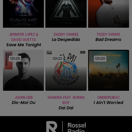
JENNIFER LOPEZ &
DADDY YANKEE
TEDDY SWIMS
La Despedida
Bad Dreams
DAVID GUETTA
Save Me Tonight
12h26
12h26
12h22
12h22
12h20
12h20
JULIEN LIEB
SHAKIRA FEAT. BURNA
ONEREPUBLIC
Dis-Moi Ou
I Ain't Worried
BOY
Dai Dai