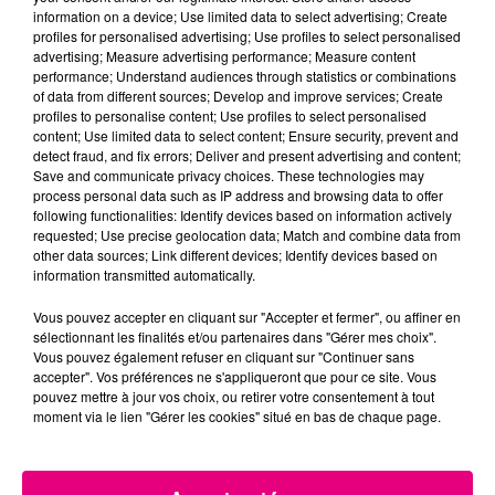
information on a device; Use limited data to select advertising; Create
profiles for personalised advertising; Use profiles to select personalised
advertising; Measure advertising performance; Measure content
22 juillet 2026
performance; Understand audiences through statistics or combinations
Toulouse : circulation perturbée dans le
of data from different sources; Develop and improve services; Create
secteur François Verdier...
profiles to personalise content; Use profiles to select personalised
content; Use limited data to select content; Ensure security, prevent and
detect fraud, and fix errors; Deliver and present advertising and content;
Save and communicate privacy choices. These technologies may
process personal data such as IP address and browsing data to offer
following functionalities: Identify devices based on information actively
requested; Use precise geolocation data; Match and combine data from
other data sources; Link different devices; Identify devices based on
information transmitted automatically.
Vous pouvez accepter en cliquant sur "Accepter et fermer", ou affiner en
sélectionnant les finalités et/ou partenaires dans "Gérer mes choix".
Vous pouvez également refuser en cliquant sur "Continuer sans
accepter". Vos préférences ne s'appliqueront que pour ce site. Vous
pouvez mettre à jour vos choix, ou retirer votre consentement à tout
moment via le lien "Gérer les cookies" situé en bas de chaque page.