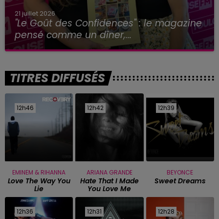
21 juillet 2026
"Le Goût des Confidences" : le magazine
pensé comme un dîner,...
TITRES DIFFUSÉS
12h46
12h46
12h42
12h42
12h39
12h39
EMINEM & RIHANNA
ARIANA GRANDE
BEYONCE
Love The Way You
Hate That I Made
Sweet Dreams
Lie
You Love Me
12h36
12h36
12h31
12h31
12h28
12h28